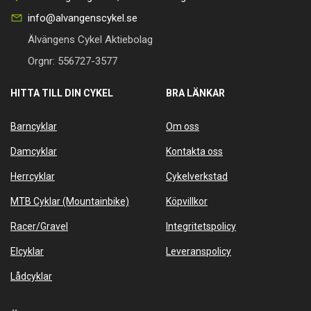
info@alvangenscykel.se
Älvängens Cykel Aktiebolag
Orgnr: 556727-3577
HITTA TILL DIN CYKEL
BRA LÄNKAR
Barncyklar
Om oss
Damcyklar
Kontakta oss
Herrcyklar
Cykelverkstad
MTB Cyklar (Mountainbike)
Köpvillkor
Racer/Gravel
Integritetspolicy
Elcyklar
Leveranspolicy
Lådcyklar