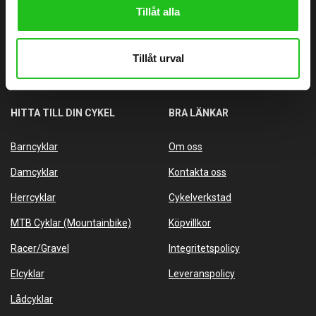
Tillåt alla
Göteborgsvägen 58, 446 32 Älvängen
info@alvangenscykel.se
Tillåt urval
Älvängens Cykel Aktiebolag
Orgnr: 556727-3577
HITTA TILL DIN CYKEL
BRA LÄNKAR
Barncyklar
Om oss
Damcyklar
Kontakta oss
Herrcyklar
Cykelverkstad
MTB Cyklar (Mountainbike)
Köpvillkor
Racer/Gravel
Integritetspolicy
Elcyklar
Leveranspolicy
Lådcyklar