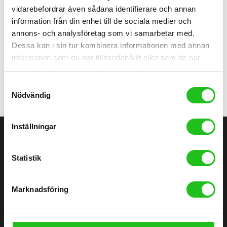
vidarebefordrar även sådana identifierare och annan
Hemmaträning
information från din enhet till de sociala medier och
annons- och analysföretag som vi samarbetar med.
Elite Trainer Rivo + Swift cog
Dessa kan i sin tur kombinera informationen med annan
5 999,00
kr
information som du har tillhandahållit eller som de har
samlat in när du har använt deras tjänster.
Samtyckesval
Nödvändig
Inställningar
ÄLVÄNGENS CYKEL
Statistik
Älvängens Cykel erbjuder kvalitetscyklar och service sedan 1949.
Besök butiken i Älvängen eller handla enkelt online – alltid med
Marknadsföring
professionell montering och stort utbud.
0760051796