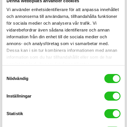
Denna webbplats använder cookies
Vi använder enhetsidentifierare för att anpassa innehållet
och annonserna till användarna, tillhandahålla funktioner
för sociala medier och analysera vår trafik. Vi
vidarebefordrar även sådana identifierare och annan
information från din enhet till de sociala medier och
annons- och analysföretag som vi samarbetar med.
Dessa kan i sin tur kombinera informationen med annan
information som du har tillhandahållit eller som de har
samlat in när du har använt deras tjänster.
Samtyckesval
Nödvändig
Crescent Tova 26″ 7-vxl 2024-26
Inställningar
8 995,00
kr
Crescent Tova 7-vxl 2025
Statistik
Med 26″ hjul passar Tova dig som söker en damcykel men som