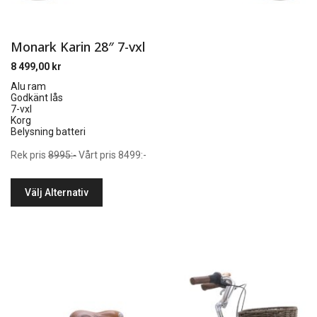
Monark Karin 28″ 7-vxl
8 499,00
kr
Alu ram
Godkänt lås
7-vxl
Korg
Belysning batteri
Rek pris
8995:-
Vårt pris 8499:-
Välj Alternativ