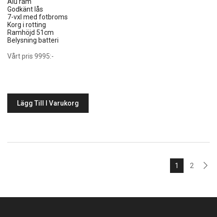
Alu ram
Godkänt lås
7-vxl med fotbroms
Korg i rotting
Ramhöjd 51cm
Belysning batteri
Vårt pris 9995:-
Lägg Till I Varukorg
1
2