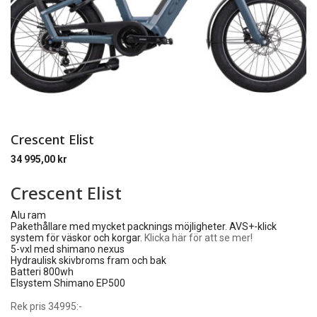
Crescent Elist
34 995,00
kr
Crescent Elist
Alu ram
Pakethållare med mycket packnings möjligheter. AVS+-klick
system för väskor och korgar.
Klicka här för att se mer!
5-vxl med shimano nexus
Hydraulisk skivbroms fram och bak
Batteri 800wh
Elsystem Shimano EP500
Rek pris 34995:-