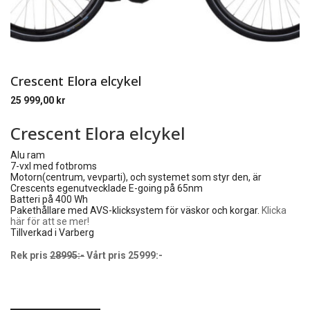
Crescent Elora elcykel
25 999,00
kr
Crescent Elora elcykel
Alu ram
7-vxl med fotbroms
Motorn(centrum, vevparti), och systemet som styr den, är
Crescents egenutvecklade E-going på 65nm
Batteri på 400 Wh
Pakethållare med AVS-klicksystem för väskor och korgar.
Klicka
här för att se mer!
Tillverkad i Varberg
Rek pris
28995:-
Vårt pris 25999:-