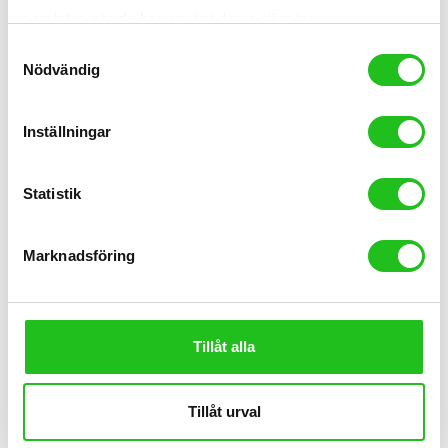
samlat in när du har använt deras tjänster.
Samtyckesval
Nödvändig
Inställningar
Statistik
Herrcyklar
Marknadsföring
Orbea Vector 20 2026
8 999,00
kr
Tillåt alla
Tillåt urval