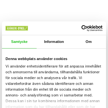
Samtycke
Information
Om
Hybrid/Sport
Denna webbplats använder cookies
Orbea Vector 10 2026
Vi använder enhetsidentifierare för att anpassa innehållet
9 999,00
kr
och annonserna till användarna, tillhandahålla funktioner
för sociala medier och analysera vår trafik. Vi
vidarebefordrar även sådana identifierare och annan
information från din enhet till de sociala medier och
annons- och analysföretag som vi samarbetar med.
Dessa kan i sin tur kombinera informationen med annan
information som du har tillhandahållit eller som de har