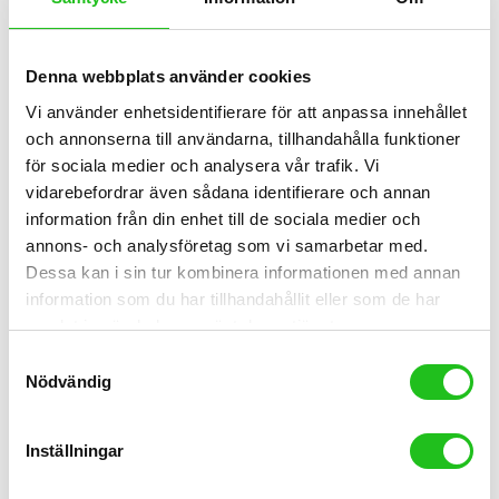
Denna webbplats använder cookies
Vi använder enhetsidentifierare för att anpassa innehållet
och annonserna till användarna, tillhandahålla funktioner
för sociala medier och analysera vår trafik. Vi
vidarebefordrar även sådana identifierare och annan
information från din enhet till de sociala medier och
annons- och analysföretag som vi samarbetar med.
Dessa kan i sin tur kombinera informationen med annan
information som du har tillhandahållit eller som de har
samlat in när du har använt deras tjänster.
Samtyckesval
Nödvändig
Herrcyklar
Scott Sub cross 30
Inställningar
8 995,00
kr