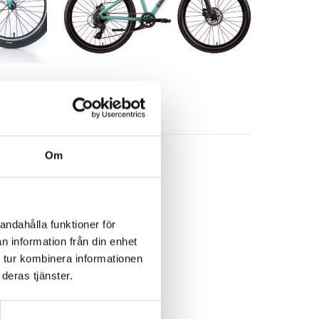
Orbea Cyklar
Bianchi XR24
Om
6 299,00
kr
andahålla funktioner för
n information från din enhet
 tur kombinera informationen
deras tjänster.