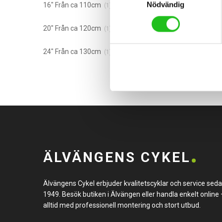
Nödvändig
16" Från ca 110cm
(1)
20" Från ca 120cm
(1)
24" Från ca 130cm
(1)
ÄLVÄNGENS CYKEL
Älvängens Cykel erbjuder kvalitetscyklar och service sed
1949. Besök butiken i Älvängen eller handla enkelt online 
alltid med professionell montering och stort utbud.