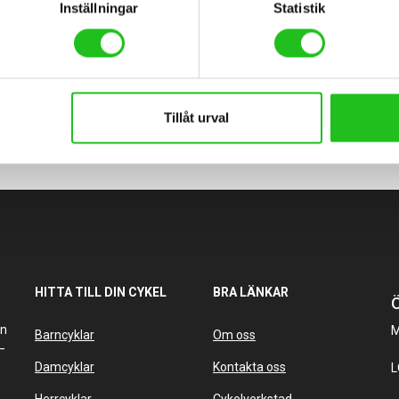
Inställningar
Statistik
Tillåt urval
HITTA TILL DIN CYKEL
BRA LÄNKAR
Ö
an
M
Barncyklar
Om oss
–
Damcyklar
Kontakta oss
L