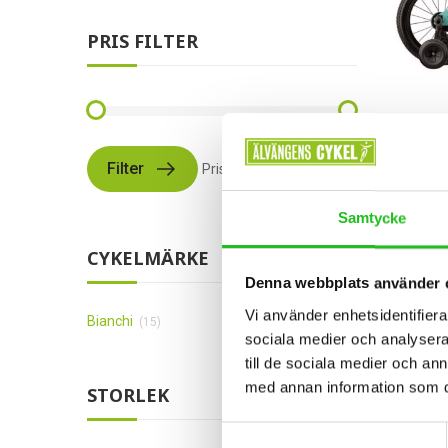
PRIS FILTER
Filter
Pris:
4 499 kr
—
47 999 kr
Barncyk
Bianc
Samtycke
4 499
CYKELMÄRKE
Denna webbplats använder 
Vi använder enhetsidentifierar
Bianchi
(15)
sociala medier och analysera 
till de sociala medier och a
med annan information som du 
STORLEK
Samtyckesval