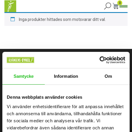
0
Inga produkter hittades som motsvarar ditt val.
ÄLVÄNGENS CYKEL
Samtycke
Information
Om
Älvängens Cykel erbjuder kvalitetscyklar och service sedan 1949.
Besök butiken i Älvängen eller handla enkelt online – alltid med
professionell montering och stort utbud.
Denna webbplats använder cookies
Vi använder enhetsidentifierare för att anpassa innehållet
0760051796
och annonserna till användarna, tillhandahålla funktioner
Göteborgsvägen 58, 446 32 Älvängen
för sociala medier och analysera vår trafik. Vi
vidarebefordrar även sådana identifierare och annan
info@alvangenscykel.se