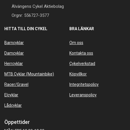
Älvängens Cykel Aktiebolag
Orgnr: 556727-3577
HITTA TILL DIN CYKEL
BRA LÄNKAR
Barncyklar
Om oss
Damcyklar
Kontakta oss
Herrcyklar
Cykelverkstad
MTB Cyklar (Mountainbike)
Köpvillkor
Racer/Gravel
Integritetspolicy
Elcyklar
Leveranspolicy
Lådcyklar
Öppettider