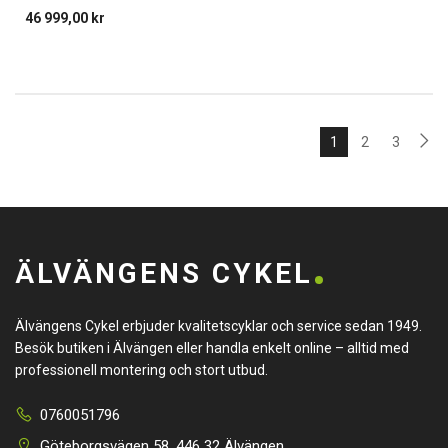
46 999,00
kr
1
2
3
ÄLVÄNGENS CYKEL
Älvängens Cykel erbjuder kvalitetscyklar och service sedan 1949.
Besök butiken i Älvängen eller handla enkelt online – alltid med
professionell montering och stort utbud.
0760051796
Göteborgsvägen 58, 446 32 Älvängen