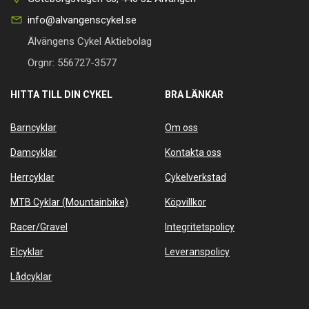
info@alvangenscykel.se
Älvängens Cykel Aktiebolag
Orgnr: 556727-3577
HITTA TILL DIN CYKEL
BRA LÄNKAR
Barncyklar
Om oss
Damcyklar
Kontakta oss
Herrcyklar
Cykelverkstad
MTB Cyklar (Mountainbike)
Köpvillkor
Racer/Gravel
Integritetspolicy
Elcyklar
Leveranspolicy
Lådcyklar