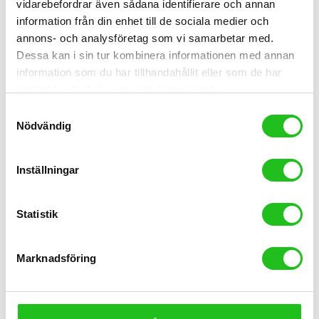
vidarebefordrar även sådana identifierare och annan
information från din enhet till de sociala medier och
annons- och analysföretag som vi samarbetar med.
Dessa kan i sin tur kombinera informationen med annan
information som du har tillhandahållit eller som de har
samlat in när du har använt deras tjänster.
Racer/Gravel
Samtyckesval
Orbea Orca M11ELTD PWR 2026
Nödvändig
109 999,00
kr
Inställningar
Statistik
Marknadsföring