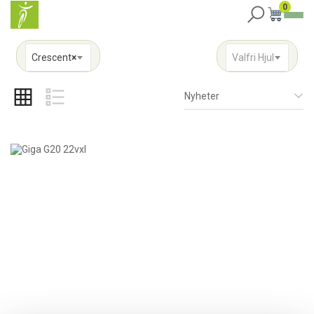
0
Crescent
×
Valfri Hjul
Nyheter