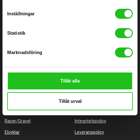
0760051796
Inställningar
Göteborgsvägen 58, 446 32 Älvängen
info@alvangenscykel.se
Statistik
Älvängens Cykel Aktiebolag
Orgnr: 556727-3577
Marknadsföring
HITTA TILL DIN CYKEL
BRA LÄNKAR
Barncyklar
Om oss
Tillåt alla
Damcyklar
Kontakta oss
Herrcyklar
Cykelverkstad
Tillåt urval
MTB Cyklar (Mountainbike)
Köpvillkor
Racer/Gravel
Integritetspolicy
Elcyklar
Leveranspolicy