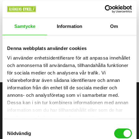
Crescent Cyklar
Samtycke
Information
Om
Crescent Giga G20
34 995,00
kr
Denna webbplats använder cookies
Vi använder enhetsidentifierare för att anpassa innehållet
och annonserna till användarna, tillhandahålla funktioner
för sociala medier och analysera vår trafik. Vi
vidarebefordrar även sådana identifierare och annan
information från din enhet till de sociala medier och
annons- och analysföretag som vi samarbetar med.
ÄLVÄNGENS CYKEL
Dessa kan i sin tur kombinera informationen med annan
information som du har tillhandahållit eller som de har
samlat in när du har använt deras tjänster.
Älvängens Cykel erbjuder kvalitetscyklar och service sedan 1949.
Besök butiken i Älvängen eller handla enkelt online – alltid med
Samtyckesval
professionell montering och stort utbud.
Nödvändig