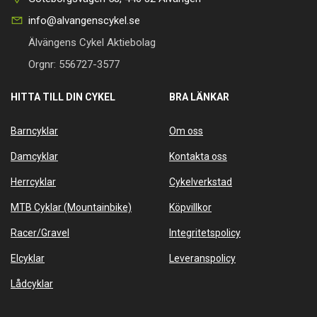
info@alvangenscykel.se
Älvängens Cykel Aktiebolag
Orgnr: 556727-3577
HITTA TILL DIN CYKEL
BRA LÄNKAR
Barncyklar
Om oss
Damcyklar
Kontakta oss
Herrcyklar
Cykelverkstad
MTB Cyklar (Mountainbike)
Köpvillkor
Racer/Gravel
Integritetspolicy
Elcyklar
Leveranspolicy
Lådcyklar