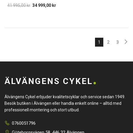
41 995,00
kr
34 999,00
kr
1
2
3
ÄLVÄNGENS CYKEL
Älvängens Cykel erbjuder kvalitetscyklar och service sedan 1949.
Besök butiken i Älvängen eller handla enkelt online – alltid med
professionell montering och stort utbud.
0760051796
Göteborgsvägen 58, 446 32 Älvängen