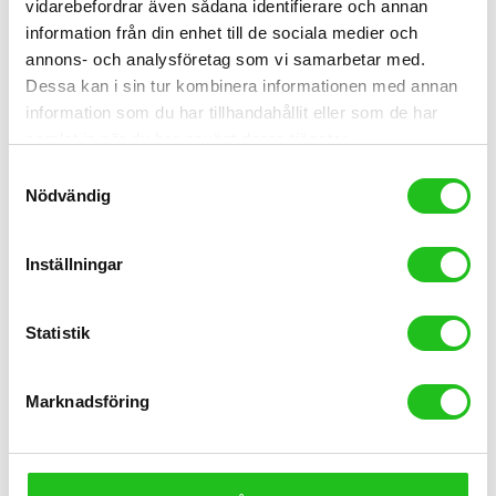
vidarebefordrar även sådana identifierare och annan
information från din enhet till de sociala medier och
annons- och analysföretag som vi samarbetar med.
Dessa kan i sin tur kombinera informationen med annan
information som du har tillhandahållit eller som de har
samlat in när du har använt deras tjänster.
Bianchi Cyklar
Samtyckesval
BIANCHI INFINITO PRO SHIMANO 105 Di2
Nödvändig
47 999,00
kr
Inställningar
Statistik
Marknadsföring