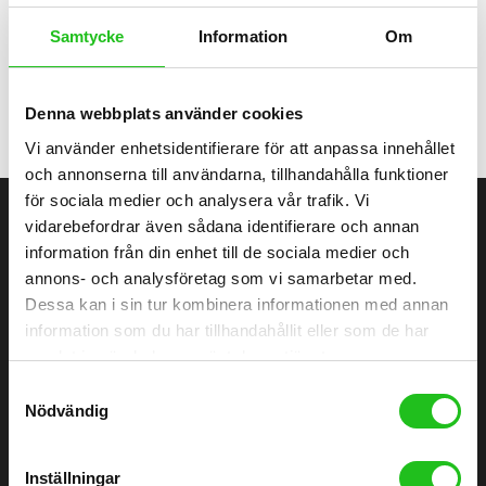
byggda och klara i tid för ditt besök.
Samtycke
Information
Om
Personlig Shopping är gratis – inget köptvång. Maila
Info@alvangenscykel.se
Denna webbplats använder cookies
Vi använder enhetsidentifierare för att anpassa innehållet
och annonserna till användarna, tillhandahålla funktioner
för sociala medier och analysera vår trafik. Vi
vidarebefordrar även sådana identifierare och annan
ÄLVÄNGENS CYKEL
information från din enhet till de sociala medier och
annons- och analysföretag som vi samarbetar med.
Dessa kan i sin tur kombinera informationen med annan
Älvängens Cykel erbjuder kvalitetscyklar och service sedan 1949.
information som du har tillhandahållit eller som de har
Besök butiken i Älvängen eller handla enkelt online – alltid med
professionell montering och stort utbud.
samlat in när du har använt deras tjänster.
Samtyckesval
0760051796
Nödvändig
Göteborgsvägen 58, 446 32 Älvängen
info@alvangenscykel.se
Inställningar