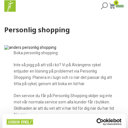
0
Personlig shopping
Boka personlig shopping
Inte så pigg på att stå i kö? Vi på Älvängens cykel
erbjuder en lösning på problemet via Personlig
Shopping. Planera in i lugn och ro när det passar dig att
titta på cykel, genom att boka en tid här.
Den service du får på Personlig Shopping skiljer sig inte
mot vår normala service som alla kunder får i butiken.
Skillnaden är att du vet att vi har tid för dig när du har tid
för oss.
Ju mer du specificerar dina behov och önskemål, desto
mer kan vi förbereda oss på att se till att ha “rätt” cyklar