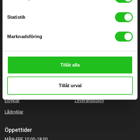
Älvängens Cykel Aktiebolag
Orgnr: 556727-3577
Statistik
HITTA TILL DIN CYKEL
BRA LÄNKAR
Marknadsföring
Barncyklar
Om oss
Damcyklar
Kontakta oss
Tillåt alla
Herrcyklar
Cykelverkstad
MTB Cyklar (Mountainbike)
Köpvillkor
Tillåt urval
Racer/Gravel
Integritetspolicy
Elcyklar
Leveranspolicy
Lådcyklar
Öppettider
MÅN-FRE 10:00-18:00