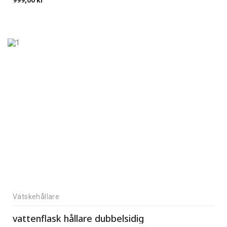
999,00
kr
Vätskehållare
vattenflask hållare dubbelsidig