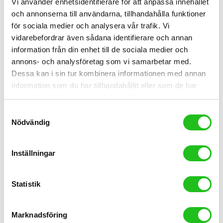
Vi använder enhetsidentifierare för att anpassa innehållet
och annonserna till användarna, tillhandahålla funktioner
för sociala medier och analysera vår trafik. Vi
vidarebefordrar även sådana identifierare och annan
Cykeltillbehör
information från din enhet till de sociala medier och
växelöra oiz
annons- och analysföretag som vi samarbetar med.
Dessa kan i sin tur kombinera informationen med annan
299,00
kr
information som du har tillhandahållit eller som de har
samlat in när du har använt deras tjänster.
Samtyckesval
Nödvändig
Inställningar
Statistik
Marknadsföring