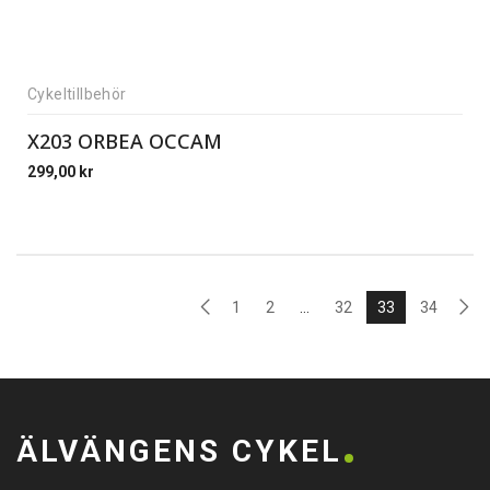
Cykeltillbehör
X203 ORBEA OCCAM
299,00
kr
1
2
…
32
33
34
ÄLVÄNGENS CYKEL