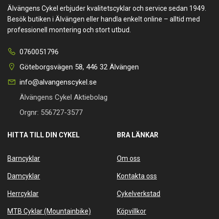
Älvängens Cykel erbjuder kvalitetscyklar och service sedan 1949.
Besök butiken i Älvängen eller handla enkelt online – alltid med
professionell montering och stort utbud.
0760051796
Göteborgsvägen 58, 446 32 Älvängen
info@alvangenscykel.se
Älvängens Cykel Aktiebolag
Orgnr: 556727-3577
HITTA TILL DIN CYKEL
BRA LÄNKAR
Barncyklar
Om oss
Damcyklar
Kontakta oss
Herrcyklar
Cykelverkstad
MTB Cyklar (Mountainbike)
Köpvillkor