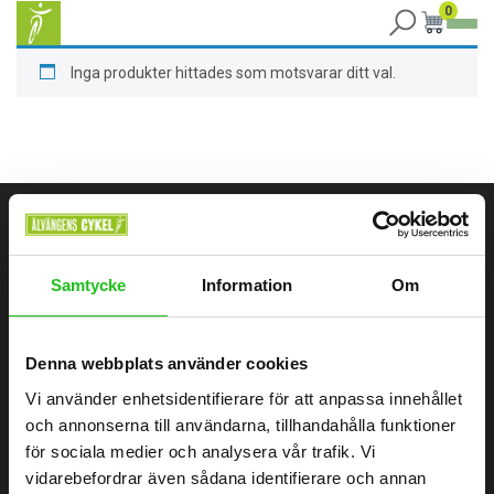
0
Inga produkter hittades som motsvarar ditt val.
ÄLVÄNGENS CYKEL
Samtycke
Information
Om
Älvängens Cykel erbjuder kvalitetscyklar och service sedan 1949.
Besök butiken i Älvängen eller handla enkelt online – alltid med
professionell montering och stort utbud.
Denna webbplats använder cookies
Vi använder enhetsidentifierare för att anpassa innehållet
0760051796
och annonserna till användarna, tillhandahålla funktioner
Göteborgsvägen 58, 446 32 Älvängen
för sociala medier och analysera vår trafik. Vi
vidarebefordrar även sådana identifierare och annan
info@alvangenscykel.se