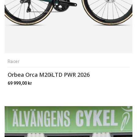
Racer
Orbea Orca M20iLTD PWR 2026
69 999,00
kr