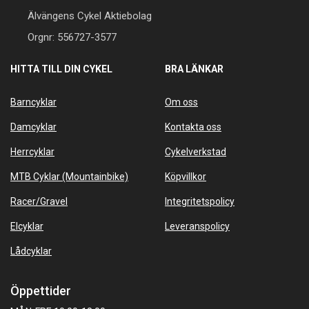
Älvängens Cykel Aktiebolag
Orgnr: 556727-3577
HITTA TILL DIN CYKEL
BRA LÄNKAR
Barncyklar
Om oss
Damcyklar
Kontakta oss
Herrcyklar
Cykelverkstad
MTB Cyklar (Mountainbike)
Köpvillkor
Racer/Gravel
Integritetspolicy
Elcyklar
Leveranspolicy
Lådcyklar
Öppettider