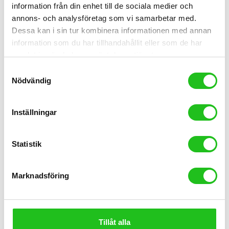
information från din enhet till de sociala medier och
annons- och analysföretag som vi samarbetar med.
Dessa kan i sin tur kombinera informationen med annan
Orbea Cyklar
information som du har tillhandahållit eller som de har
Orbea Orca M30 Disc 2025
samlat in när du har använt deras tjänster.
25 999,00
kr
22 999,00
kr
Samtyckesval
Nödvändig
Inställningar
Statistik
Marknadsföring
Tillåt alla