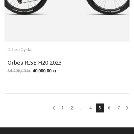
Orbea Cyklar
Orbea RISE H20 2023
64 495,00
kr
40 000,00
kr
1
2
…
4
5
6
7