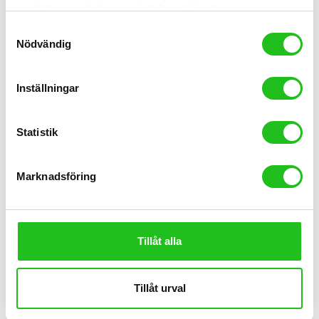
samlat in när du har använt deras tjänster.
Samtyckesval
Nödvändig
Inställningar
Orbea Cyklar
Statistik
Orbea Onna 29 20
8 999,00
kr
Marknadsföring
Tillåt alla
Tillåt urval