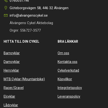
0760051796
Göteborgsvägen 58, 446 32 Älvängen
info@alvangenscykel.se
Älvängens Cykel Aktiebolag
Orgnr: 556727-3577
HITTA TILL DIN CYKEL
BRA LÄNKAR
Barncyklar
Om oss
Damcyklar
Kontakta oss
Herrcyklar
Cykelverkstad
MTB Cyklar (Mountainbike)
Köpvillkor
Racer/Gravel
Integritetspolicy
Elcyklar
Leveranspolicy
Lådcyklar