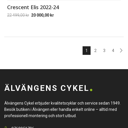
Crescent Elis 2022-24
22 499,00
kr
20 000,00
kr
1
2
3
4
ÄLVÄNGENS CYKEL
Älvängens Cykel erbjuder kvalitetscyklar och service sedan 1949.
Besök butiken i Älvängen eller handla enkelt online – alltid med
professionell montering och stort utbud.