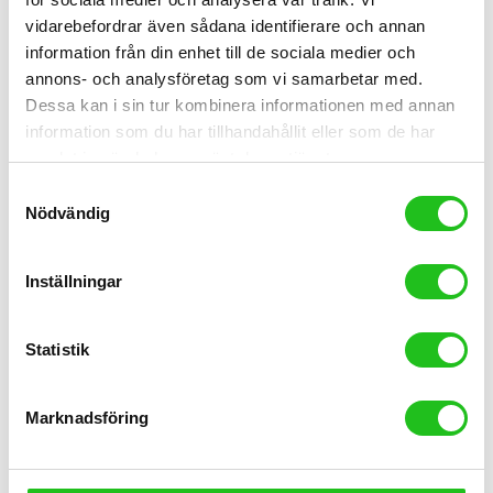
vidarebefordrar även sådana identifierare och annan
information från din enhet till de sociala medier och
annons- och analysföretag som vi samarbetar med.
Dessa kan i sin tur kombinera informationen med annan
information som du har tillhandahållit eller som de har
samlat in när du har använt deras tjänster.
MTB Cyklar
Samtyckesval
Nödvändig
Crescent Elgar 10 29” FS
89 995,00
kr
44 999,00
kr
Inställningar
Statistik
Marknadsföring