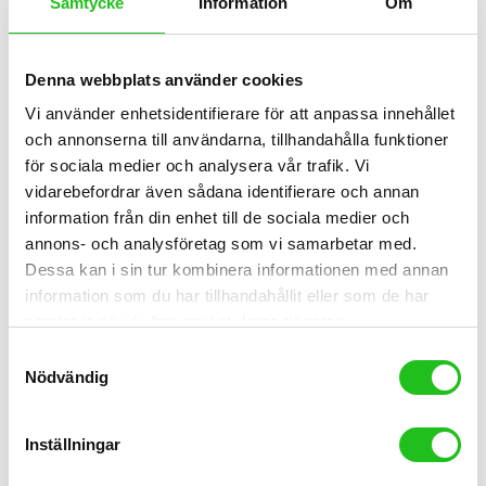
Samtycke
Information
Om
Denna webbplats använder cookies
Vi använder enhetsidentifierare för att anpassa innehållet
och annonserna till användarna, tillhandahålla funktioner
för sociala medier och analysera vår trafik. Vi
vidarebefordrar även sådana identifierare och annan
information från din enhet till de sociala medier och
annons- och analysföretag som vi samarbetar med.
Dessa kan i sin tur kombinera informationen med annan
information som du har tillhandahållit eller som de har
samlat in när du har använt deras tjänster.
Samtyckesval
Cykelbyxor
Nödvändig
Byxa hängsle Älvängens cykel
1 299,00
kr
499,00
kr
Inställningar