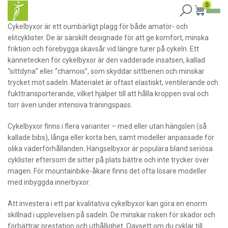
0
Cykelbyxor är ett oumbärligt plagg för både amatör- och
elitcyklister. De är särskilt designade för att ge komfort, minska
friktion och förebygga skavsår vid längre turer på cykeln. Ett
kännetecken för cykelbyxor är den vadderade insatsen, kallad
“sittdyna” eller “chamois”, som skyddar sittbenen och minskar
trycket mot sadeln. Materialet är oftast elastiskt, ventilerande och
fukttransporterande, vilket hjälper till att hålla kroppen sval och
torr även under intensiva träningspass.
Cykelbyxor finns i flera varianter – med eller utan hängslen (så
kallade bibs), långa eller korta ben, samt modeller anpassade för
olika väderförhållanden. Hängselbyxor är populära bland seriösa
cyklister eftersom de sitter på plats bättre och inte trycker över
magen. För mountainbike-åkare finns det ofta lösare modeller
med inbyggda innerbyxor.
Att investera i ett par kvalitativa cykelbyxor kan göra en enorm
skillnad i upplevelsen på sadeln. De minskar risken för skador och
förbättrar prestation och uthållighet. Oavsett om du cyklar till