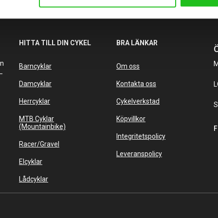
HITTA TILL DIN CYKEL
BRA LÄNKAR
Ö
an
M
Barncyklar
Om oss
–
Damcyklar
Kontakta oss
L
Herrcyklar
Cykelverkstad
S
MTB Cyklar
Köpvillkor
(Mountainbike)
F
Integritetspolicy
Racer/Gravel
Leveranspolicy
Elcyklar
Lådcyklar