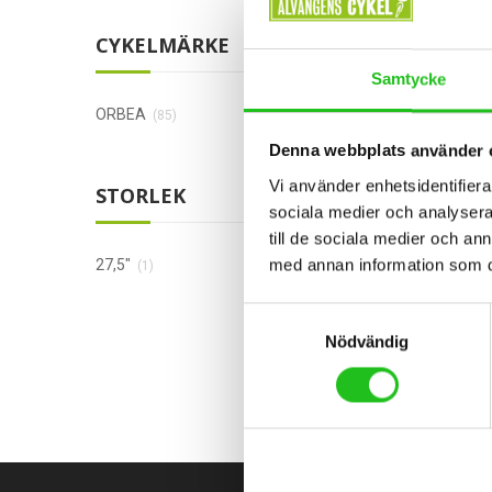
CYKELMÄRKE
Samtycke
ORBEA
(85)
Denna webbplats använder 
Vi använder enhetsidentifierar
Barncyk
STORLEK
sociala medier och analysera 
Orbea
till de sociala medier och a
med annan information som du 
27,5"
9 999
(1)
Samtyckesval
Nödvändig