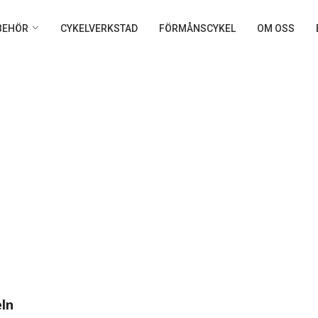
LBEHÖR
CYKELVERKSTAD
FÖRMÅNSCYKEL
OM OSS
eln