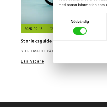
med annan information som du 
Samtyckesval
Nödvändig
2025-09-15
0
0
Storleksguide till Bianchi racer/gravel
STORLEKSGUIDE PÅ BIANCHI RACERCYKLAR OCH GRAVE
Läs Vidare