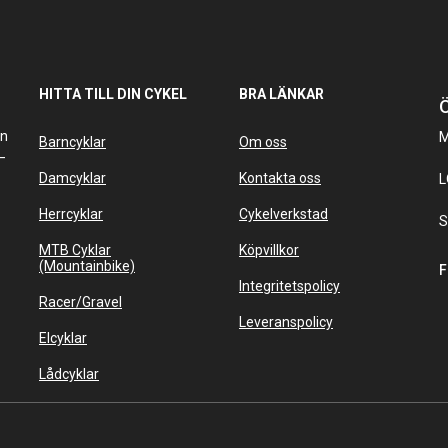
HITTA TILL DIN CYKEL
BRA LÄNKAR
Ö
an
M
Barncyklar
Om oss
–
Damcyklar
Kontakta oss
L
Herrcyklar
Cykelverkstad
S
MTB Cyklar
Köpvillkor
(Mountainbike)
F
Integritetspolicy
Racer/Gravel
Leveranspolicy
Elcyklar
Lådcyklar