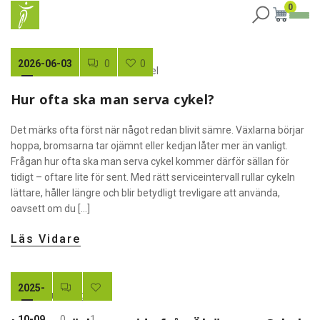
0
2026-06-03
0
0
Hur ofta ska man serva cykel?
Det märks ofta först när något redan blivit sämre. Växlarna börjar
hoppa, bromsarna tar ojämnt eller kedjan låter mer än vanligt.
Frågan hur ofta ska man serva cykel kommer därför sällan för
tidigt – oftare lite för sent. Med rätt serviceintervall rullar cykeln
lättare, håller längre och blir betydligt trevligare att använda,
oavsett om du […]
Läs Vidare
2025-
10-09
0
1