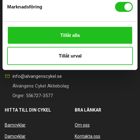
Marknadsföring
ÄLVÄNGENS CYKEL
Älvängens Cykel erbjuder kvalitetscyklar och service sedan 1949.
Tillåt alla
Besök butiken i Älvängen eller handla enkelt online – alltid med
professionell montering och stort utbud.
Tillåt urval
0760051796
Göteborgsvägen 58, 446 32 Älvängen
info@alvangenscykel.se
Älvängens Cykel Aktiebolag
Orgnr: 556727-3577
HITTA TILL DIN CYKEL
BRA LÄNKAR
Barncyklar
Om oss
Damcyklar
Kontakta oss