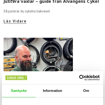
Justera växlar – guide från Älvängens Cykel
Så justerar du cykelns bakväxel.
Läs Vidare
Samtycke
Information
Om