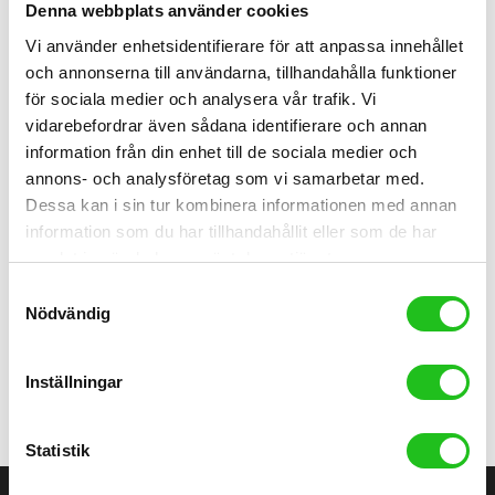
Denna webbplats använder cookies
Vi använder enhetsidentifierare för att anpassa innehållet
och annonserna till användarna, tillhandahålla funktioner
för sociala medier och analysera vår trafik. Vi
vidarebefordrar även sådana identifierare och annan
information från din enhet till de sociala medier och
2025-10-09
0
1
annons- och analysföretag som vi samarbetar med.
Dessa kan i sin tur kombinera informationen med annan
Så byter du cykelslang – guide från
information som du har tillhandahållit eller som de har
Älvängens Cykel
samlat in när du har använt deras tjänster.
Så byter du cykelslang – guide från Älvängens Cykel
Samtyckesval
Nödvändig
Läs Vidare
Inställningar
Statistik