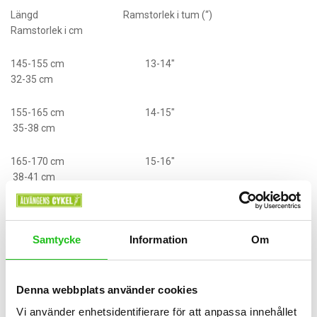
Längd Ramstorlek i tum (“)
Ramstorlek i cm
145-155 cm 13-14″
32-35 cm
155-165 cm 14-15″
35-38 cm
165-170 cm 15-16″
38-41 cm
170-175 cm 16-17″
41-43cm
Samtycke
Information
Om
175-180 cm 17-18″
43-46 cm
Denna webbplats använder cookies
180-185 cm 18-19″
Vi använder enhetsidentifierare för att anpassa innehållet