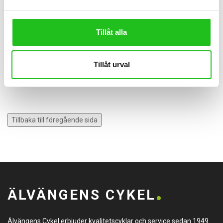
165-175 cm 51-55cm
175-180 cm 54-57cm
Tillåt alla
180-190 cm 58-61cm
Tillåt urval
190cm> 61-63cm
Tillbaka till föregående sida
ÄLVÄNGENS CYKEL
Älvängens Cykel erbjuder kvalitetscyklar och service sedan 1949.