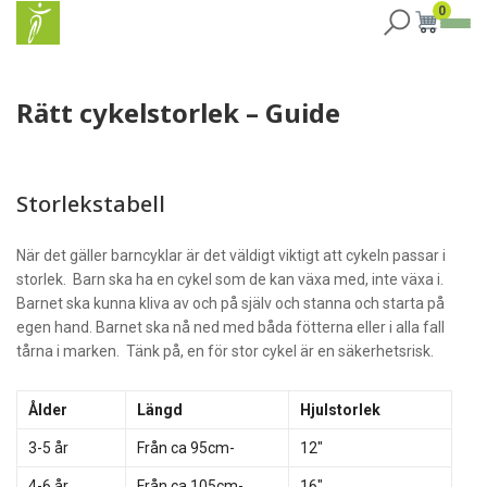
0
Rätt cykelstorlek – Guide
Storlekstabell
När det gäller barncyklar är det väldigt viktigt att cykeln passar i
storlek. Barn ska ha en cykel som de kan växa med, inte växa i.
Barnet ska kunna kliva av och på själv och stanna och starta på
egen hand. Barnet ska nå ned med båda fötterna eller i alla fall
tårna i marken. Tänk på, en för stor cykel är en säkerhetsrisk.
Ålder
Längd
Hjulstorlek
3-5 år
Från ca 95cm-
12″
4-6 år
Från ca 105cm-
16″