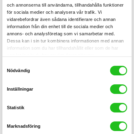
46-48cm
och annonserna till användarna, tillhandahålla funktioner
för sociala medier och analysera vår trafik. Vi
185-190 cm 19-21″
vidarebefordrar även sådana identifierare och annan
48-53 cm
information från din enhet till de sociala medier och
annons- och analysföretag som vi samarbetar med.
190-195 cm 21-
Dessa kan i sin tur kombinera informationen med annan
22″ 53-56 cm
information som du har tillhandahållit eller som de har
samlat in när du har använt deras tjänster.
195cm > 22-
Samtyckesval
23” 56-58 cm
Nödvändig
Racer
Inställningar
Längd Ramstorlek
145-155 cm 46-51 cm
Statistik
155-165 cm 48-51 cm
Marknadsföring