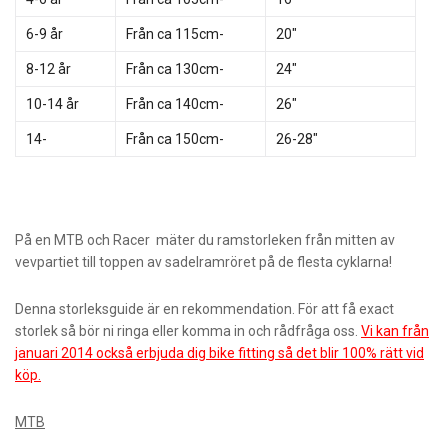
6-9 år
Från ca 115cm-
20″
8-12 år
Från ca 130cm-
24″
10-14 år
Från ca 140cm-
26″
14-
Från ca 150cm-
26-28″
På en MTB och Racer mäter du ramstorleken från mitten av
vevpartiet till toppen av sadelramröret på de flesta cyklarna!
Denna storleksguide är en rekommendation. För att få exact
storlek så bör ni ringa eller komma in och rådfråga oss.
Vi kan från
januari 2014 också erbjuda dig bike fitting så det blir 100% rätt vid
köp.
MTB