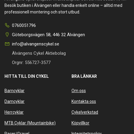
Besök butiken i Älvängen eller handla enkelt online – alltid med
professionell montering och stort utbud.
0760051796
Göteborgsvägen 58, 446 32 Älvängen
info@alvangenscykel.se
Älvängens Cykel Aktiebolag
Orgnr: 556727-3577
HITTA TILL DIN CYKEL
BRA LÄNKAR
Barncyklar
Om oss
Damcyklar
Kontakta oss
Herrcyklar
Cykelverkstad
MTB Cyklar (Mountainbike)
Köpvillkor
Racer/Gravel
Integritetspolicy