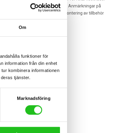
m skickas mot postförskott löses ej ut. Anmärkningar på
gar. Har vi utfört ett arbete med montering av tillbehör
Om
andahålla funktioner för
n information från din enhet
 tur kombinera informationen
deras tjänster.
Marknadsföring