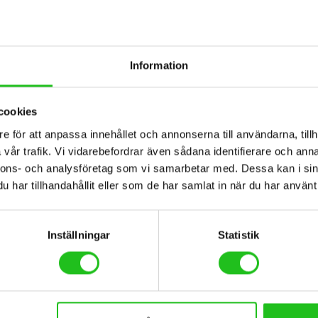
 den alltid är reducerad exempel vid fraktfria leveranser) . Returer so
ör att köpet ska hävas måste varan vara oss tillhanda inom dessa 14 da
v på beloppet. Kontakta oss vid tveksamheter.
Information
cookies
e för att anpassa innehållet och annonserna till användarna, tillh
vår trafik. Vi vidarebefordrar även sådana identifierare och anna
nnons- och analysföretag som vi samarbetar med. Dessa kan i sin
har tillhandahållit eller som de har samlat in när du har använt 
Inställningar
Statistik