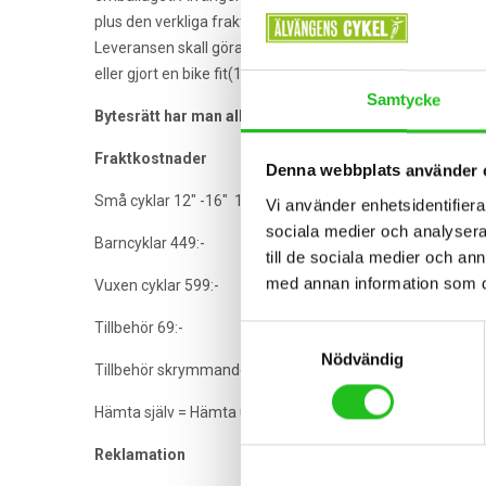
plus den verkliga fraktkostnaden vid ut leverans(eftersom
Leveransen skall göras inom 5 dagar från mottaget gods. F
eller gjort en bike fit(1000:-) så kommer detta att dras a
Samtycke
Bytesrätt har man alltid på alla varor.
Fraktkostnader
Denna webbplats använder 
Små cyklar 12″ -16″ 169:-
Vi använder enhetsidentifierar
sociala medier och analysera 
Barncyklar 449:-
till de sociala medier och a
med annan information som du 
Vuxen cyklar 599:-
Tillbehör 69:-
Samtyckesval
Nödvändig
Tillbehör skrymmande 149:-
Hämta själv = Hämta ut i butiken i Älvängen
Reklamation