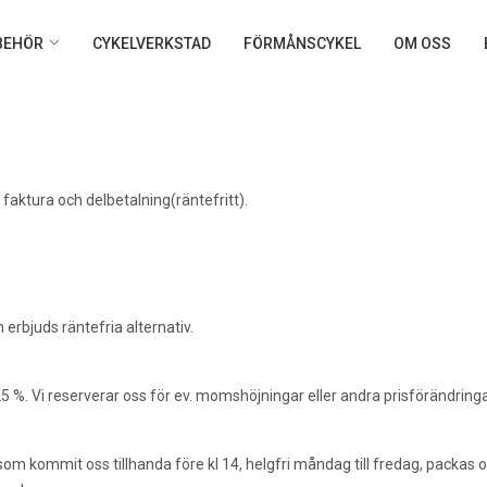
LBEHÖR
CYKELVERKSTAD
FÖRMÅNSCYKEL
OM OSS
faktura och delbetalning(räntefritt).
 erbjuds räntefria alternativ.
 %. Vi reserverar oss för ev. momshöjningar eller andra prisförändringa
r som kommit oss tillhanda före kl 14, helgfri måndag till fredag, packas