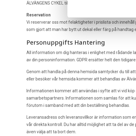
ÄLVÄNGENS CYKEL tillämpar konsumentköplagen vid alla fall 
Reservation
Vi reserverar oss mot felaktigheter i prislista och innehå
som gjort att man har bytt ut dekal eller färg på handtag e
Personuppgifts Hantering
All information om dig hanteras i enlighet med rådande la
av din personinformation. GDPR ersätter helt den tidigar
Genom att handla på denna hemsida samtycker du till att vi
eller besöker vår hemsida kommer att behandlas av Älvä
Informationen kommer att användas i syfte att vi vid köp 
samarbetspartners. Informationen som samlas för att ku
förutom i samband med att din beställning behandlas.
Leveransadress och leveransvillkor är information som enda
vår direkta kontroll. Du har alltid möjlighet att ta del av
även välja att ta bort dem.