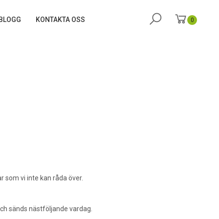
BLOGG
KONTAKTA OSS
0
r som vi inte kan råda över.
 och sänds nästföljande vardag.