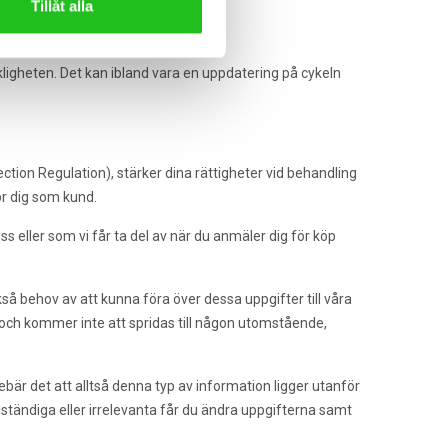
Tillåt alla
iga produkter.
rkligheten. Det kan ibland vara en uppdatering på cykeln
ction Regulation), stärker dina rättigheter vid behandling
ör dig som kund.
 eller som vi får ta del av när du anmäler dig för köp
så behov av att kunna föra över dessa uppgifter till våra
ch kommer inte att spridas till någon utomstående,
ebär det att alltså denna typ av information ligger utanför
llständiga eller irrelevanta får du ändra uppgifterna samt