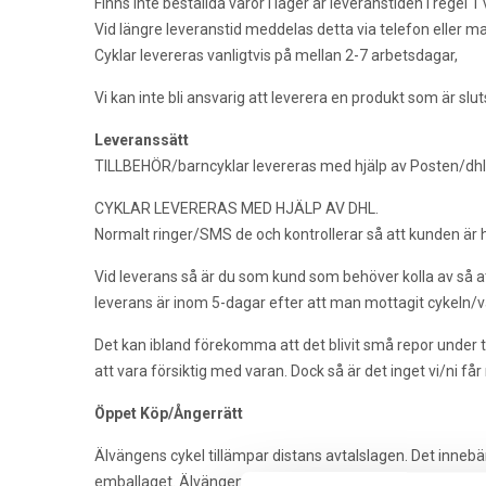
Finns inte beställda varor i lager är leveranstiden i regel 1
Vid längre leveranstid meddelas detta via telefon eller mai
Cyklar levereras vanligtvis på mellan 2-7 arbetsdagar,
Vi kan inte bli ansvarig att leverera en produkt som är slu
Leveranssätt
TILLBEHÖR/barncyklar levereras med hjälp av Posten/dhl.
CYKLAR LEVERERAS MED HJÄLP AV DHL.
Normalt ringer/SMS de och kontrollerar så att kunden är
Vid leverans så är du som kund som behöver kolla av så att
leverans är inom 5-dagar efter att man mottagit cykeln/va
Det kan ibland förekomma att det blivit små repor under t
att vara försiktig med varan. Dock så är det inget vi/ni får
Öppet Köp/Ångerrätt
Älvängens cykel tillämpar distans avtalslagen. Det innebär a
emballaget. Älvängens cykel förbehåller sig rätten att de