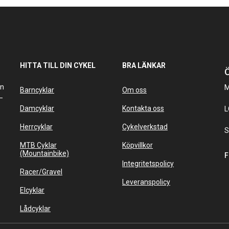
HITTA TILL DIN CYKEL
BRA LÄNKAR
Ö
an
M
Barncyklar
Om oss
–
Damcyklar
Kontakta oss
L
Herrcyklar
Cykelverkstad
S
MTB Cyklar
Köpvillkor
(Mountainbike)
F
Integritetspolicy
Racer/Gravel
Leveranspolicy
Elcyklar
Lådcyklar