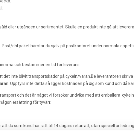
 vecka.
l.
tsåld eller utgången ur sortimentet. Skulle en produkt inte gå att leverer
 Post/dhl paket hämtar du själv på postkontoret under normala öppetti
 hemma och bestämmer en tid för leverans.
 det inte blivit transportskador på cykeln/varan.Be leverantören skriva a
ran. Uppfylls inte detta så ligger kostnaden på dig som kund och då kan 
ransport och det är något vi försöker undvika med att emballera cykeln
 någon ersättning för tyvärr.
tt du som kund har rätt till 14 dagars returrätt, utan speciell anledning.
bitera kund om något skulle saknas, exempelvis bruksanvisning eller om