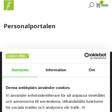
0
Personalportalen
ÄLVÄNGENS CYKEL
Samtycke
Information
Om
Älvängens Cykel erbjuder kvalitetscyklar och service sedan 1949.
Besök butiken i Älvängen eller handla enkelt online – alltid med
Denna webbplats använder cookies
professionell montering och stort utbud.
Vi använder enhetsidentifierare för att anpassa innehållet
och annonserna till användarna, tillhandahålla funktioner
0760051796
för sociala medier och analysera vår trafik. Vi
Göteborgsvägen 58, 446 32 Älvängen