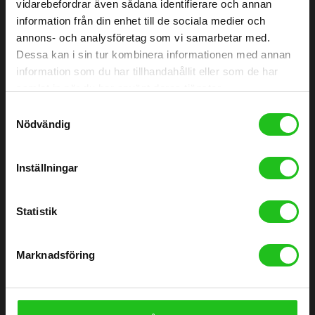
vidarebefordrar även sådana identifierare och annan
info@alvangenscykel.se
information från din enhet till de sociala medier och
annons- och analysföretag som vi samarbetar med.
Älvängens Cykel Aktiebolag
Dessa kan i sin tur kombinera informationen med annan
Orgnr: 556727-3577
information som du har tillhandahållit eller som de har
samlat in när du har använt deras tjänster.
HITTA TILL DIN CYKEL
BRA LÄNKAR
Samtyckesval
Nödvändig
Barncyklar
Om oss
Damcyklar
Kontakta oss
Inställningar
Herrcyklar
Cykelverkstad
MTB Cyklar (Mountainbike)
Köpvillkor
Statistik
Racer/Gravel
Integritetspolicy
Marknadsföring
Elcyklar
Leveranspolicy
Lådcyklar