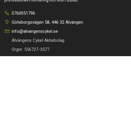
professionell montering och stort utbud.
0760051796
Göteborgsvägen 58, 446 32 Älvängen
info@alvangenscykel.se
Älvängens Cykel Aktiebolag
Orgnr: 556727-3577
HITTA TILL DIN CYKEL
BRA LÄNKAR
Barncyklar
Om oss
Damcyklar
Kontakta oss
Herrcyklar
Cykelverkstad
MTB Cyklar (Mountainbike)
Köpvillkor
Racer/Gravel
Integritetspolicy
Elcyklar
Leveranspolicy