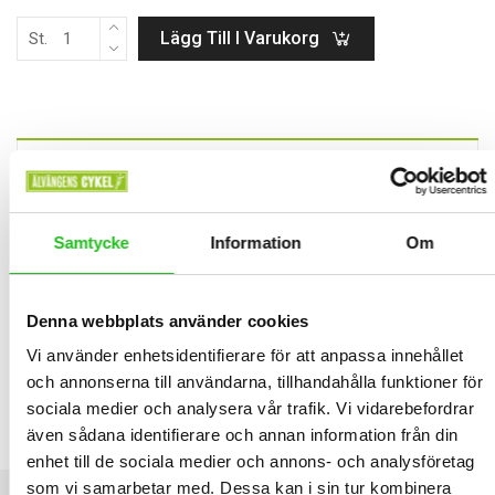
Lägg Till I Varukorg
St.
BESKRIVNING
SHIMANO ACERA Bakväxel RD-
Samtycke
Information
Om
M3020-8 8/7-delat
RELATED PRODUCTS
Denna webbplats använder cookies
Vi använder enhetsidentifierare för att anpassa innehållet
och annonserna till användarna, tillhandahålla funktioner för
sociala medier och analysera vår trafik. Vi vidarebefordrar
Shimano XC302 WIDE MTB SKOR
även sådana identifierare och annan information från din
1 499,00
kr
enhet till de sociala medier och annons- och analysföretag
som vi samarbetar med. Dessa kan i sin tur kombinera