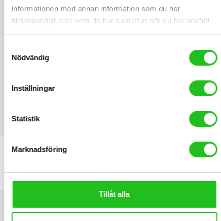
informationen med annan information som du har
tillhandahållit eller som de har samlat in när du har använt
deras tjänster.
Samtyckesval
Nödvändig
Inställningar
Statistik
LATEST PRODUCTS
Marknadsföring
Däck CST 20×2.125 54-406
199,00
kr
Tillåt alla