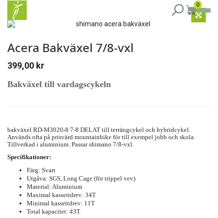
0
Acera Bakväxel 7/8-vxl
399,00
kr
Bakväxel till vardagscykeln
bakväxel RD-M3020-8 7-8 DELAT
till terrängcykel och hybridcykel.
Används ofta på prisvärd mountainbike för till exempel jobb och skola.
Tillverkad i aluminium. Passar shimano 7/8-vxl.
Specifikationer:
Färg: Svart
Utgåva: SGS, Long Cage (för trippel vev)
Material: Aluminium
Maximal kassettdrev: 34T
Minimal kassettdrev: 11T
Total kapacitet: 43T