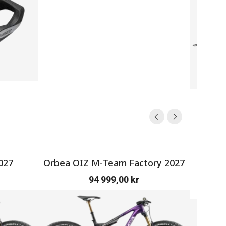
027
Orbea OIZ M-Team Factory 2027
SERV
94 999,00
kr