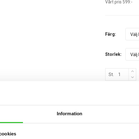
Vårt pris 599:-
Färg:
Storlek:
St.
Information
BESKRIVNING
TEKNISK SPECIFIKATION
cookies