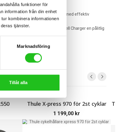
andahålla funktioner för
n information från din enhet
en kompakta profilen i kombination med effektiv
 tur kombinera informationen
 bekvämt, oavsett huvudform.
deras tjänster.
stabilt på plats. Sammantaget är Bell Charger en pålitlig
Marknadsföring
Tillåt alla
R550
Thule X-press 970 för 2st cyklar
Thule H
1 199,00
kr