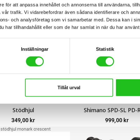
e för att anpassa innehållet och annonserna till användarna, tillh
vår trafik. Vi vidarebefordrar även sådana identifierare och anna
tydligt aerodynamisk design som snabbt drar till sig uppmärksamhet. D
nnons- och analysföretag som vi samarbetar med. Dessa kan i sin
Tack vare det lättjusterade
Ergo Fit-systemet
sitter hjälmen säkert och
har tillhandahållit eller som de har samlat in när du har använt 
edan de funktionella och justerbara remmarna ser till att hjälmen hålls 
till ett mycket konkurrenskraftigt pris.
om en cykelolycka.
Inställningar
Statistik
Tillåt urval
Stödhjul
Shimano SPD-SL PD-
349,00
kr
999,00
kr