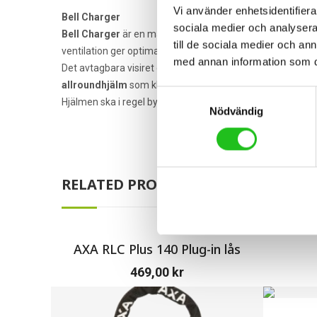
Vi använder enhetsidentifierar
Bell Charger
sociala medier och analysera 
Bell Charger
är en mångsidig och prisvärd hjälm med en 
till de sociala medier och a
ventilation ger optimal komfort även under längre turer. 
med annan information som du 
Det avtagbara visiret ger extra skydd mot sol och smuts, m
allroundhjälm
som klarar de flesta typer av utmaningar – 
Samtyckesval
Hjälmen ska i regel bytas ut efter en yttre påverkan, sås
Nödvändig
RELATED PRODUCTS
AXA RLC Plus 140 Plug-in lås
469,00
kr