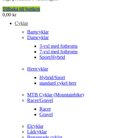
Tillbaka till butiken
0,00
kr
Cyklar
Barncyklar
Damcyklar
3-vxl med fotbroms
7-vxl med fotbroms
Sport/Hybrid
Herrcyklar
Hybrid/Sport
standard cykel herr
MTB Cyklar (Mountainbike)
Racer/Gravel
Racer
Gravel
Elcyklar
Lådcyklar
Begagnade cyklar