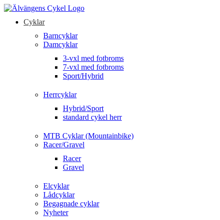
Cyklar
Barncyklar
Damcyklar
3-vxl med fotbroms
7-vxl med fotbroms
Sport/Hybrid
Herrcyklar
Hybrid/Sport
standard cykel herr
MTB Cyklar (Mountainbike)
Racer/Gravel
Racer
Gravel
Elcyklar
Lådcyklar
Begagnade cyklar
Nyheter