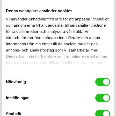
Begagnade cyklar
Nyheter
Denna webbplats använder cookies
Cykeltillbehör
Vi använder enhetsidentifierare för att anpassa innehållet
Bianchi tillbehör
och annonserna till användarna, tillhandahålla funktioner
Cykelhjälmar
för sociala medier och analysera vår trafik. Vi
Cykelkläder
vidarebefordrar även sådana identifierare och annan
Cykelbyxor
information från din enhet till de sociala medier och
Handskar
annons- och analysföretag som vi samarbetar med.
Jackor
Tröjor
Dessa kan i sin tur kombinera informationen med annan
information som du har tillhandahållit eller som de har
Komponenter/Reservdelar
samlat in när du har använt deras tjänster.
Bakväxlar
Samtyckesval
Däck och slang
Hjul
Nödvändig
Kassetter
Kedjor
Växelöron
Inställningar
Orbea tillbehör
Utrustning till cykeln
Statistik