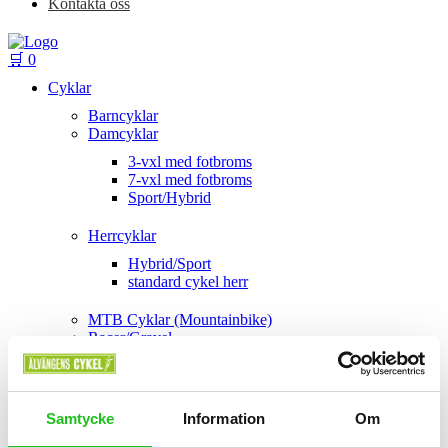
Kontakta oss
🛒
0
Cyklar
Barncyklar
Damcyklar
3-vxl med fotbroms
7-vxl med fotbroms
Sport/Hybrid
Herrcyklar
Hybrid/Sport
standard cykel herr
MTB Cyklar (Mountainbike)
Racer/Gravel
Racer
Gravel
Samtycke
Information
Om
Elcyklar
Lådcyklar