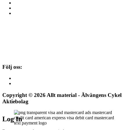
Köpvillkor
Integritetspolicy
Leveranspolicy
Öppettider
MÅN-FRE 10:00-18:00
LÖRDAG 10:00-14:00
SÖNDAG STÄNGT
Följ oss:
Copyright © 2026 Allt material - Älvängens Cykel
Aktiebolag
Log In