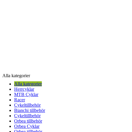
Alla kategorier
Alla kategorier
Herrcyklar
MTB Cyklar
Racer
Cykeltillbehör
Bianchi tillbehör
Cykeltillbehör
Orbea tillbehör
Orbea Cyklar
Orbea tillbehör