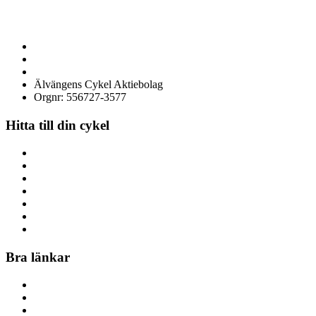
Besök butiken i Älvängen eller handla enkelt online – alltid med
professionell montering och stort utbud.
0760051796
Göteborgsvägen 58, 446 32 Älvängen
info@alvangenscykel.se
Älvängens Cykel Aktiebolag
Orgnr: 556727-3577
Hitta till din cykel
Barncyklar
Damcyklar
Herrcyklar
MTB Cyklar (Mountainbike)
Racer/Gravel
Elcyklar
Lådcyklar
Bra länkar
Om oss
Kontakta oss
Cykelverkstad