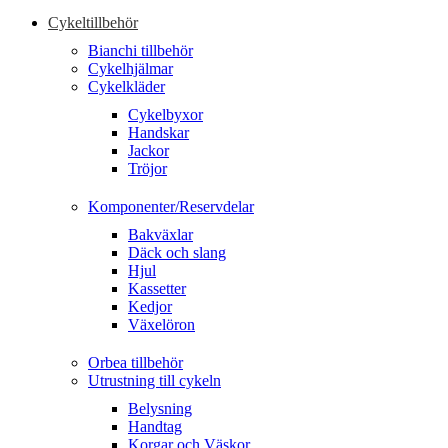
Cykeltillbehör
Bianchi tillbehör
Cykelhjälmar
Cykelkläder
Cykelbyxor
Handskar
Jackor
Tröjor
Komponenter/Reservdelar
Bakväxlar
Däck och slang
Hjul
Kassetter
Kedjor
Växelöron
Orbea tillbehör
Utrustning till cykeln
Belysning
Handtag
Korgar och Väskor