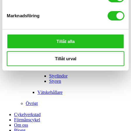
Belysning
Handtag
Korgar och Väskor
Marknadsföring
AVS
Väskor
Lås
Tillåt alla
Pedaler
Pumpar
Sadlar
Skärmar
Tillåt urval
Stöd
Styren och tillbehör
Styrlindor
Styren
Vätskehållare
Övrigt
Cykelverkstad
Förmånscykel
Om oss
Blogg