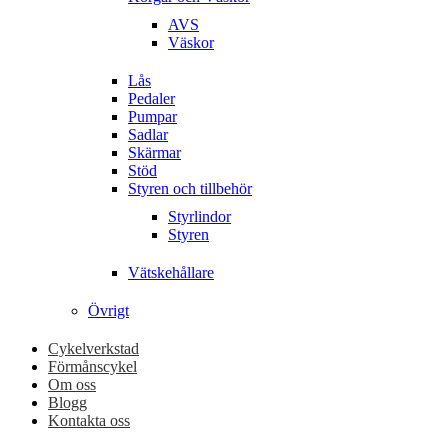
AVS
Väskor
Lås
Pedaler
Pumpar
Sadlar
Skärmar
Stöd
Styren och tillbehör
Styrlindor
Styren
Vätskehållare
Övrigt
Cykelverkstad
Förmånscykel
Om oss
Blogg
Kontakta oss