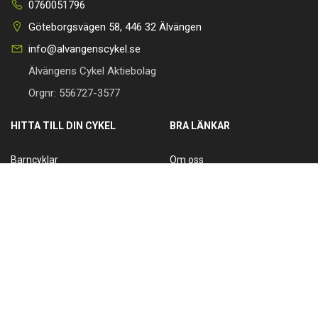
0760051796
Göteborgsvägen 58, 446 32 Älvängen
info@alvangenscykel.se
Älvängens Cykel Aktiebolag
Orgnr: 556727-3577
HITTA TILL DIN CYKEL
BRA LÄNKAR
Barncyklar
Om oss
Damcyklar
Kontakta oss
Herrcyklar
Cykelverkstad
MTB Cyklar (Mountainbike)
Köpvillkor
Racer/Gravel
Integritetspolicy
Elcyklar
Leveranspolicy
Lådcyklar