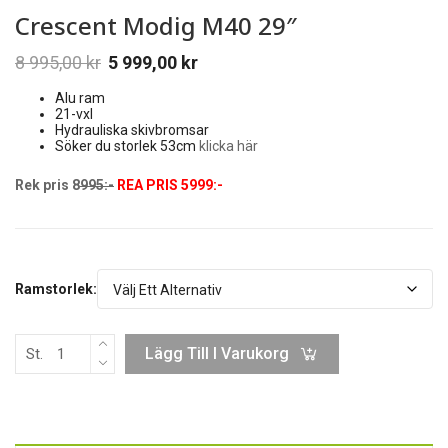
Crescent Modig M40 29″
8 995,00
kr
5 999,00
kr
Alu ram
21-vxl
Hydrauliska skivbromsar
Söker du storlek 53cm
klicka här
Rek pris 8
995:-
REA PRIS 5999:-
Ramstorlek:
Lägg Till I Varukorg
St.