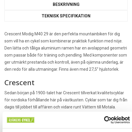
BESKRIVNING
TEKNISK SPECIFIKATION
Crescent Modig M40 29 är den perfekta mountainbiken för dig
som vill ha en cykel som kombinerar praktisk funktion med nöje.
Den lätta och tåliga aluminium ramen har en avslappnad geometri
som passar både för träning och pendling. Med komponenter som
ger utmärkt prestanda och kontroll, även på ojämna underlag, är
den redo för alla utmaningar. Finns även med 27,5” hjulstorlek.
Crescent
Sedan början på 1900-talet har Crescent tillverkat kvalitetscyklar
för nordiska förhållande här på västkusten. Cyklar som tar dig från
dagis till jobbet till affären och vidare runt Vättern till Motala.
Låt oss ta allt från början. Ramen är cykelns stomme. Den ska
hålla i tusentals mil och bära dig genom livets alla skeden. Helst
ska den kunna rulla vidare till dina barn och barnbarn. Den ska helt