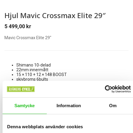
Hjul Mavic Crossmax Elite 29″
5 499,00
kr
Mavic Crossmax Elite 29″
Shimano 10-delad
22mm innermått
15 × 110 + 12 × 148 BOOST
skivbroms 6bults
Vikt endast 1715g/par
Samtycke
Information
Om
1 i lager
Denna webbplats använder cookies
Lägg Till I Varukorg