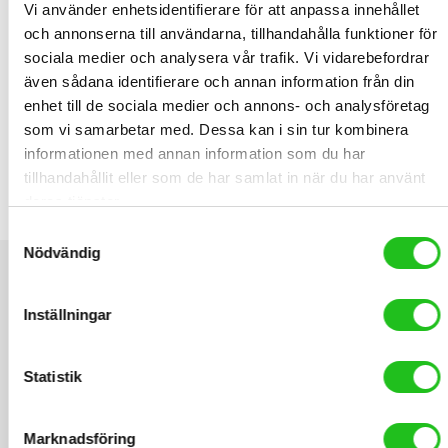
Vi använder enhetsidentifierare för att anpassa innehållet
och annonserna till användarna, tillhandahålla funktioner för
sociala medier och analysera vår trafik. Vi vidarebefordrar
även sådana identifierare och annan information från din
RELATED PRODUCTS
enhet till de sociala medier och annons- och analysföretag
som vi samarbetar med. Dessa kan i sin tur kombinera
informationen med annan information som du har
tillhandahållit eller som de har samlat in när du har använt
Lezyne HV Drive pump
deras tjänster.
299,00
kr
Samtyckesval
Nödvändig
Inställningar
Statistik
Marknadsföring