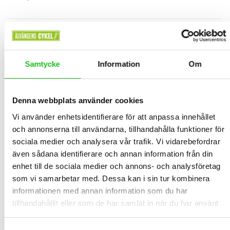
Lägg Till I Varukorg
St.
Samtycke
Information
Om
Denna webbplats använder cookies
BESKRIVNING
Vi använder enhetsidentifierare för att anpassa innehållet
och annonserna till användarna, tillhandahålla funktioner för
Styrlinda ifrån Lizard Skins, denna styrlindan är mycket lätt,
sociala medier och analysera vår trafik. Vi vidarebefordrar
bekväm och ger bra grepp även i regn.
även sådana identifierare och annan information från din
Färg Svart
enhet till de sociala medier och annons- och analysföretag
som vi samarbetar med. Dessa kan i sin tur kombinera
Tjocklek 3,2mm
informationen med annan information som du har
Vikt 56g inklusive ändpluggar
tillhandahållit eller som de har samlat in när du har använt
deras tjänster.
226Cm/ rulle