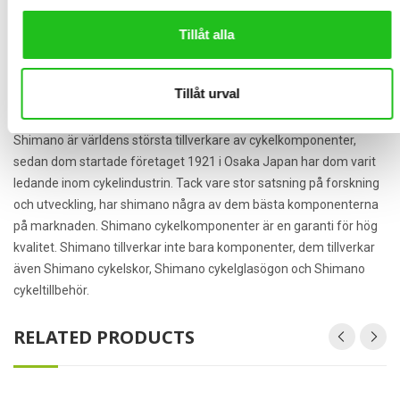
AXA har producerat lås till cyklar i över 100 år och tillverkar lås av
hög kvalitet för att hålla din cykel säker ifrån tjuvar. Det finns en
Tillåt alla
mängd olika lås men det vanligaste som sitter på våra cyklar är ett
rammonterat lås med möjlighet till extra kätting eller vajerlås.
Tillåt urval
Shimano
Shimano är världens största tillverkare av cykelkomponenter,
sedan dom startade företaget 1921 i Osaka Japan har dom varit
ledande inom cykelindustrin. Tack vare stor satsning på forskning
och utveckling, har shimano några av dem bästa komponenterna
på marknaden. Shimano cykelkomponenter är en garanti för hög
kvalitet. Shimano tillverkar inte bara komponenter, dem tillverkar
även Shimano cykelskor, Shimano cykelglasögon och Shimano
cykeltillbehör.
RELATED PRODUCTS