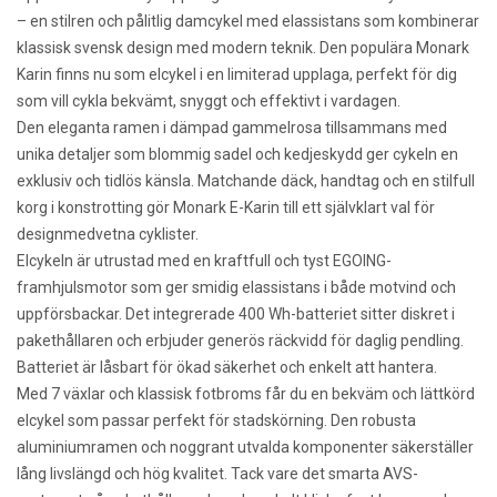
– en stilren och pålitlig damcykel med elassistans som kombinerar
klassisk svensk design med modern teknik. Den populära Monark
Karin finns nu som elcykel i en limiterad upplaga, perfekt för dig
som vill cykla bekvämt, snyggt och effektivt i vardagen.
Den eleganta ramen i dämpad gammelrosa tillsammans med
unika detaljer som blommig sadel och kedjeskydd ger cykeln en
exklusiv och tidlös känsla. Matchande däck, handtag och en stilfull
korg i konstrotting gör Monark E-Karin till ett självklart val för
designmedvetna cyklister.
Elcykeln är utrustad med en kraftfull och tyst EGOING-
framhjulsmotor som ger smidig elassistans i både motvind och
uppförsbackar. Det integrerade 400 Wh-batteriet sitter diskret i
pakethållaren och erbjuder generös räckvidd för daglig pendling.
Batteriet är låsbart för ökad säkerhet och enkelt att hantera.
Med 7 växlar och klassisk fotbroms får du en bekväm och lättkörd
elcykel som passar perfekt för stadskörning. Den robusta
aluminiumramen och noggrant utvalda komponenter säkerställer
lång livslängd och hög kvalitet. Tack vare det smarta AVS-