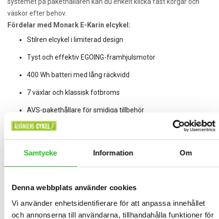
systemet på pakethållaren kan du enkelt klicka fast korgar och
väskor efter behov.
Fördelar med Monark E-Karin elcykel:
Stilren elcykel i limiterad design
Tyst och effektiv EGOING-framhjulsmotor
400 Wh batteri med lång räckvidd
7 växlar och klassisk fotbroms
AVS-pakethållare för smidiga tillbehör
Perfekt för pendling och vardagscykling
Monark E-Karin 7-växlad elcykel är det perfekta valet för dig som
Samtycke
Information
Om
söker en bekväm, elegant och funktionell elcykel med det lilla
extra. Cykla längre, enklare och med stil – varje dag.
Denna webbplats använder cookies
Monark
Vi använder enhetsidentifierare för att anpassa innehållet
Monark har byggt cyklar sedan 1908. Deras värdegrunden handlar
och annonserna till användarna, tillhandahålla funktioner för