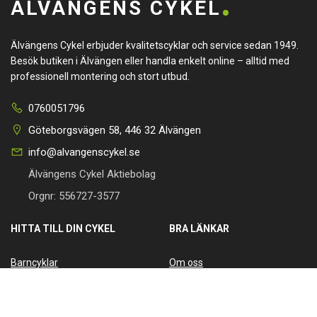
ÄLVÄNGENS CYKEL
Älvängens Cykel erbjuder kvalitetscyklar och service sedan 1949.
Besök butiken i Älvängen eller handla enkelt online – alltid med
professionell montering och stort utbud.
0760051796
Göteborgsvägen 58, 446 32 Älvängen
info@alvangenscykel.se
Älvängens Cykel Aktiebolag
Orgnr: 556727-3577
HITTA TILL DIN CYKEL
BRA LÄNKAR
Barncyklar
Om oss
Damcyklar
Kontakta oss
Herrcyklar
Cykelverkstad