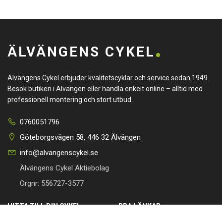
ÄLVÄNGENS CYKEL
Älvängens Cykel erbjuder kvalitetscyklar och service sedan 1949.
Besök butiken i Älvängen eller handla enkelt online – alltid med
professionell montering och stort utbud.
0760051796
Göteborgsvägen 58, 446 32 Älvängen
info@alvangenscykel.se
Älvängens Cykel Aktiebolag
Orgnr: 556727-3577
HITTA TILL DIN CYKEL
BRA LÄNKAR