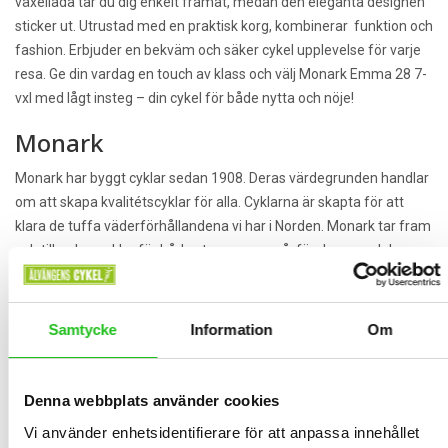
växellåda tar du dig enkelt framåt, medan den eleganta designen
sticker ut. Utrustad med en praktisk korg, kombinerar funktion och
fashion. Erbjuder en bekväm och säker cykel upplevelse för varje
resa. Ge din vardag en touch av klass och välj Monark Emma 28 7-
vxl med lågt insteg – din cykel för både nytta och nöje!
Monark
Monark har byggt cyklar sedan 1908. Deras värdegrunden handlar
om att skapa kvalitétscyklar för alla. Cyklarna är skapta för att
klara de tuffa väderförhållandena vi har i Norden. Monark tar fram
och tillverkar cyklar för både stora som små, för damer och herrar.
Monark lägger stort fokus på kvalité och noggranhet när det gäller
detaljer, allt för att cykeln ska hålla så länge som möjligt.
Monark ingår i Cycleurope koncernen och tillverkas i Varberg.
Samtycke
Information
Om
Shimano
Denna webbplats använder cookies
Shimano är världens största tillverkare av cykelkomponenter,
sedan dom startade företaget 1921 i Osaka Japan har dom varit
Vi använder enhetsidentifierare för att anpassa innehållet