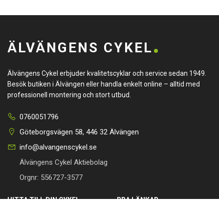
ÄLVÄNGENS CYKEL
Älvängens Cykel erbjuder kvalitetscyklar och service sedan 1949.
Besök butiken i Älvängen eller handla enkelt online – alltid med
professionell montering och stort utbud.
0760051796
Göteborgsvägen 58, 446 32 Älvängen
info@alvangenscykel.se
Älvängens Cykel Aktiebolag
Orgnr: 556727-3577
HITTA TILL DIN CYKEL
BRA LÄNKAR