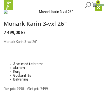
0
Monark Karin 3-vxl 26″
7 499,00
kr
Monark Karin 3-vxl 26″
3-vxl med fotbroms
alu ram
Korg
Godkänt lås
Belysning
Rek pris 7995:-
Vårt pris 7499:-