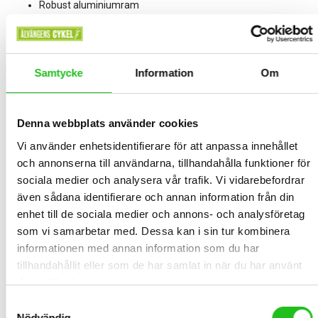
Robust aluminiumram
Plåtskärmar, pakethållare och cykelkorg
Lås, stöd, ringklocka och reflexer för din säkerhet
Samtycke
Information
Om
Kompletterad med belysning för extra trygghet
Karin 26” är redo för din nästa tur – det enda du behöver göra är
Denna webbplats använder cookies
att hoppa upp i sadeln!
Vi använder enhetsidentifierare för att anpassa innehållet
Shimano
och annonserna till användarna, tillhandahålla funktioner för
sociala medier och analysera vår trafik. Vi vidarebefordrar
Shimano är världens största tillverkare av cykelkomponenter,
även sådana identifierare och annan information från din
sedan dom startade företaget 1921 i Osaka Japan har dom varit
enhet till de sociala medier och annons- och analysföretag
ledande inom cykelindustrin. Tack vare stor satsning på forskning
som vi samarbetar med. Dessa kan i sin tur kombinera
och utveckling, har shimano några av dem bästa komponenterna
informationen med annan information som du har
på marknaden. Shimano cykelkomponenter är en garanti för hög
tillhandahållit eller som de har samlat in när du har använt
kvalitet. Shimano tillverkar inte bara komponenter, dem tillverkar
deras tjänster.
även Shimano cykelskor, Shimano cykelglasögon och Shimano
Samtyckesval
cykeltillbehör.
Nödvändig