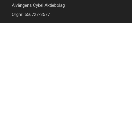
Älvängens Cykel Aktiebolag
Orgnr: 556727-3577
HITTA TILL DIN CYKEL
BRA LÄNKAR
Barncyklar
Om oss
Damcyklar
Kontakta oss
Herrcyklar
Cykelverkstad
MTB Cyklar (Mountainbike)
Köpvillkor
Racer/Gravel
Integritetspolicy
Elcyklar
Leveranspolicy
Lådcyklar
Öppettider
MÅN-FRE 10:00-18:00