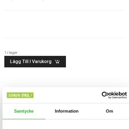
1 i lager
Lägg Till I Varukorg
BESKRIVNING
TEKNISK SPECIFIKATION
Samtycke
Information
Om
Oquo MP30 Team carbon hjulset