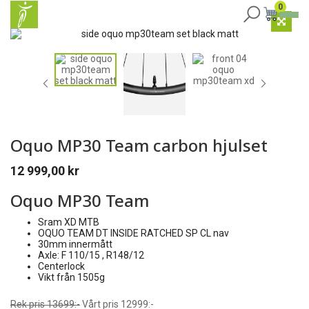
0
Oquo MP30 Team carbon hjulset
12 999,00
kr
Oquo MP30 Team
Sram XD MTB
OQUO TEAM DT INSIDE RATCHED SP CL nav
30mm innermått
Axle: F 110/15 , R148/12
Centerlock
Vikt från 1505g
Rek pris 13699:-
Vårt pris 12999:-