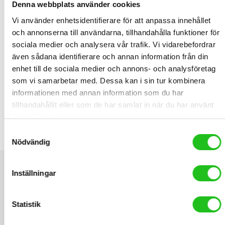
Denna webbplats använder cookies
Den fram- och bakspecifika designen optimerar varje hjul för sin
uppgift utan att kompromissa med vikt eller styvhet, medan
Vi använder enhetsidentifierare för att anpassa innehållet
asymmetriska fälgar, vinklade ekerhål och förstärkta ekersäten
och annonserna till användarna, tillhandahålla funktioner för
minskar onödig belastning och maximerar styvheten utan extra
sociala medier och analysera vår trafik. Vi vidarebefordrar
vikt.
även sådana identifierare och annan information från din
enhet till de sociala medier och annons- och analysföretag
RELATED PRODUCTS
som vi samarbetar med. Dessa kan i sin tur kombinera
informationen med annan information som du har
tillhandahållit eller som de har samlat in när du har använt
deras tjänster.
Elite Cannibal XC Flaskställ
Samtyckesval
219,00
kr
Nödvändig
Inställningar
Statistik