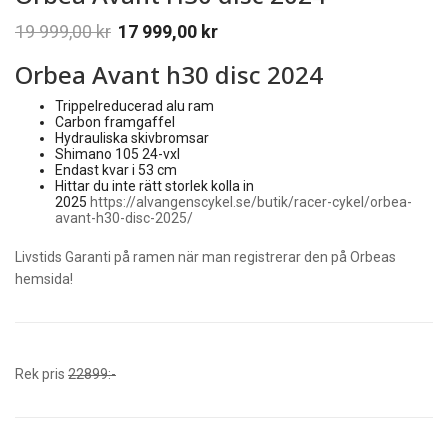
19 999,00
kr
17 999,00
kr
Orbea Avant h30 disc 2024
Trippelreducerad alu ram
Carbon framgaffel
Hydrauliska skivbromsar
Shimano 105 24-vxl
Endast kvar i 53 cm
Hittar du inte rätt storlek kolla in
2025
https://alvangenscykel.se/butik/racer-cykel/orbea-
avant-h30-disc-2025/
Livstids Garanti på ramen när man registrerar den på Orbeas
hemsida!
Rek pris
22899:-