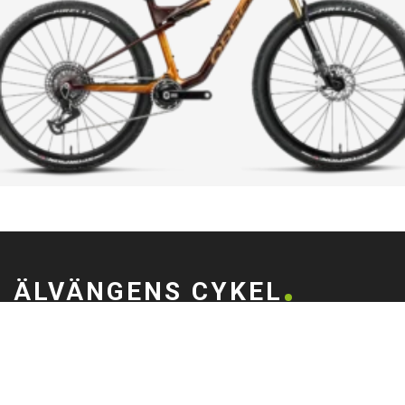
ÄLVÄNGENS CYKEL
Älvängens Cykel erbjuder kvalitetscyklar och service sedan 1949.
Besök butiken i Älvängen eller handla enkelt online – alltid med
professionell montering och stort utbud.