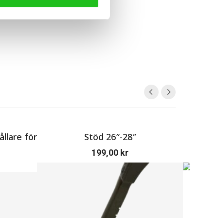
llare för
Stöd 26″-28″
199,00
kr