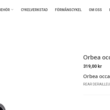
LBEHÖR
CYKELVERKSTAD
FÖRMÅNSCYKEL
OM OSS
Orbea oc
319,00
kr
Orbea occa
REAR DERAILLE