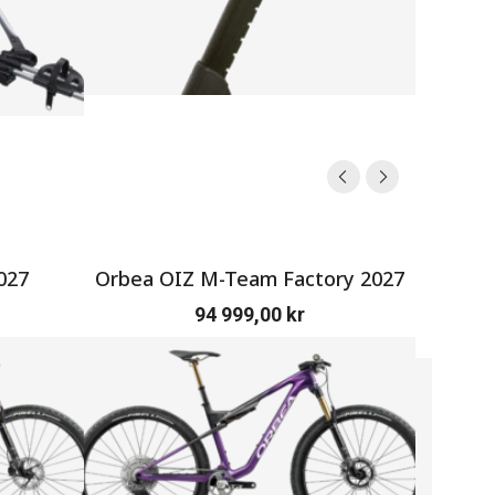
027
Orbea OIZ M-Team Factory 2027
SERV
94 999,00
kr