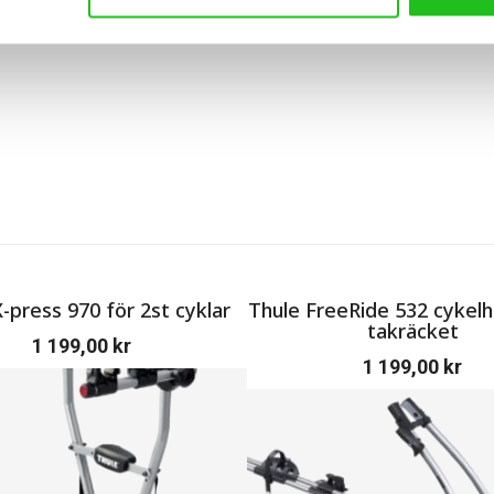
 FRAMES
-press 970 för 2st cyklar
Thule FreeRide 532 cykelhå
takräcket
1 199,00
kr
1 199,00
kr