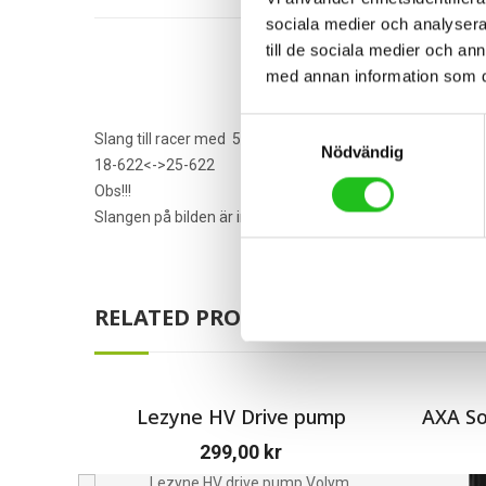
sociala medier och analysera 
till de sociala medier och a
med annan information som du 
Samtyckesval
Slang till racer med 52mm lång Racerventil
Nödvändig
18-622<->25-622
Obs!!!
Slangen på bilden är inte alltid lika i verkligheten.
RELATED PRODUCTS
Lezyne HV Drive pump
AXA So
299,00
kr