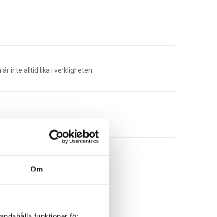
r inte alltid lika i verkligheten.
Lägg Till I Varukorg
Om
andahålla funktioner för