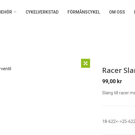
LBEHÖR
CYKELVERKSTAD
FÖRMÅNSCYKEL
OM OSS
Racer Sl
99,00
kr
Slang till racer
18-622<->25-62