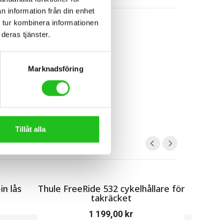
n information från din enhet
 tur kombinera informationen
deras tjänster.
Marknadsföring
Tillåt alla
in lås
Thule FreeRide 532 cykelhållare för
Thule 
takräcket
1 199,00
kr