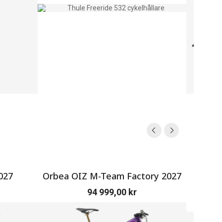
027
Orbea OIZ M-Team Factory 2027
SERV
94 999,00
kr