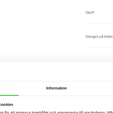
Obs!!!
Slangen på bilden ä
St.
Information
cookies
e för att anpassa innehållet och annonserna till användarna, tillh