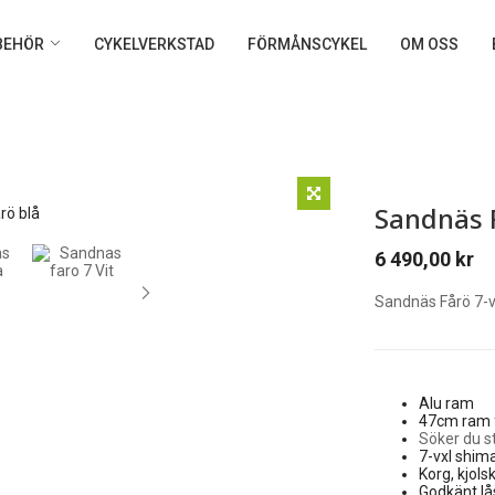
LBEHÖR
CYKELVERKSTAD
FÖRMÅNSCYKEL
OM OSS
Sandnäs F
6 490,00
kr
Sandnäs Fårö 7-v
Alu ram
47cm ram 
Söker du s
7-vxl shi
Korg, kjols
Godkänt lå