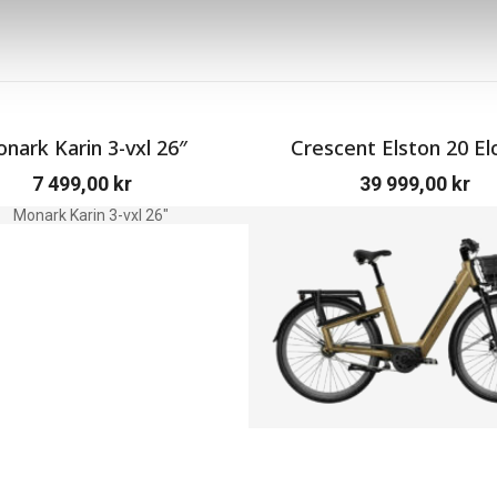
nark Karin 3-vxl 26″
Crescent Elston 20 El
7 499,00
kr
39 999,00
kr