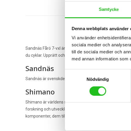
Samtycke
Denna webbplats använder 
Vi använder enhetsidentifierar
sociala medier och analysera 
Sandnäs Fårö 7-vxl är en 28″ klassisk damcykel med Shima
till de sociala medier och a
du cyklar. Upprätt och bekvämt körställning och fullt utrus
med annan information som du 
Sandnäs
Samtyckesval
Sandnäs är svenskdesignade cyklar som är producerade med b
Nödvändig
Shimano
Shimano är världens största tillverkare av cykelkomponen
forskning och utveckling, har shimano några av dem bäst
komponenter, dem tillverkar även Shimano cykelskor, Shi