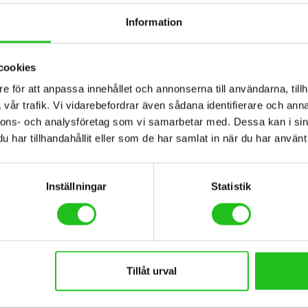
Information
BESKRIVNING
TEKNISK SPECIFIKATION
cookies
e för att anpassa innehållet och annonserna till användarna, tillh
vår trafik. Vi vidarebefordrar även sådana identifierare och anna
no Nexus och fotbroms och den finns även i 47cm från ca 150cm. Klassis
nnons- och analysföretag som vi samarbetar med. Dessa kan i sin
tad cykel.
har tillhandahållit eller som de har samlat in när du har använt 
ra kvalitet samtidigt som dem har behållt sitt låga pris. Med stilrena d
Inställningar
Statistik
ter, sedan dom startade företaget 1921 i Osaka Japan har dom varit le
a komponenterna på marknaden. Shimano cykelkomponenter är en garanti
Tillåt urval
mano cykelglasögon och Shimano cykeltillbehör.