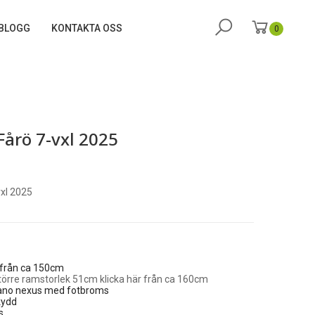
BLOGG
KONTAKTA OSS
0
årö 7-vxl 2025
xl 2025
från ca 150cm
törre ramstorlek 51cm klicka här från ca 160cm
mano nexus med fotbroms
kydd
s