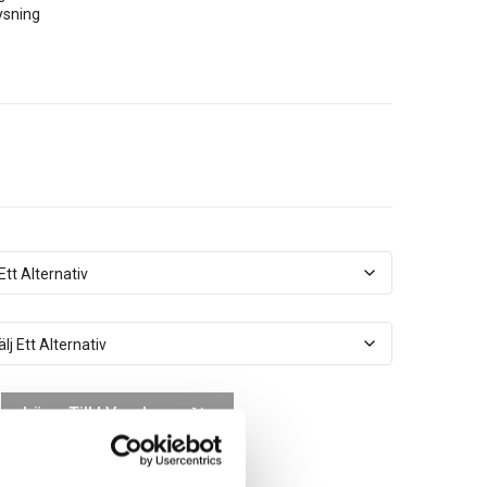
ysning
Lägg Till I Varukorg