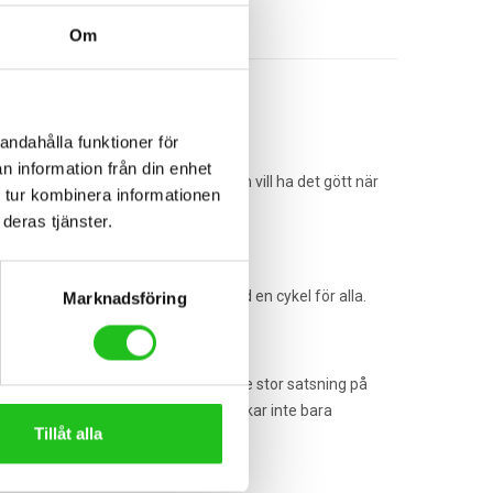
Om
andahålla funktioner för
n information från din enhet
k stilren vardagscykel för dig som vill ha det gött när
 tur kombinera informationen
deras tjänster.
esigner och färger finns det alltid en cykel för alla.
Marknadsföring
dande inom cykelindustrin. Tack vare stor satsning på
 för hög kvalitet. Shimano tillverkar inte bara
Tillåt alla