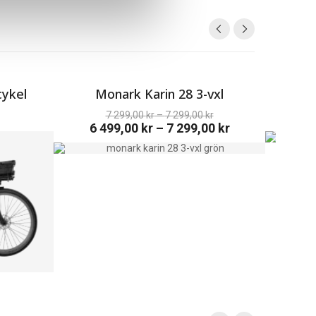
cykel
Monark Karin 28 3-vxl
M
7 299,00
kr
–
7 299,00
kr
6 499,00
kr
–
7 299,00
kr