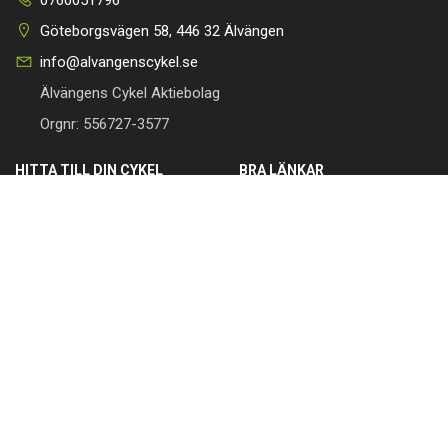
Göteborgsvägen 58, 446 32 Älvängen
info@alvangenscykel.se
Älvängens Cykel Aktiebolag
Orgnr: 556727-3577
HITTA TILL DIN CYKEL
BRA LÄNKAR
Barncyklar
Om oss
Damcyklar
Kontakta oss
Herrcyklar
Cykelverkstad
MTB Cyklar (Mountainbike)
Köpvillkor
Racer/Gravel
Integritetspolicy
Elcyklar
Leveranspolicy
Lådcyklar