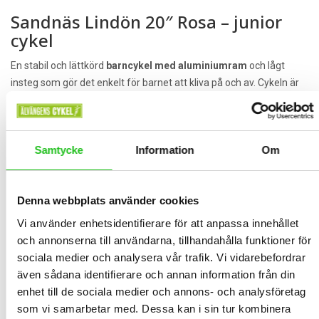
Sandnäs Lindön 20″ Rosa – junior
cykel
En stabil och lättkörd
barncykel med aluminiumram
och lågt
insteg som gör det enkelt för barnet att kliva på och av. Cykeln är
utrustad med
3 Shimano-växlar
, vilket ger smidig och anpassad
cykling både i stadsmiljö och lättare terräng.
Den praktiska
cykelkorgen
gör det enkelt att ta med skolväskan
Samtycke
Information
Om
eller andra småsaker.
Perfekt som
barncykel för skolan, fritiden och vardagsäventyr
,
med fokus på både komfort, säkerhet och funktion.
Denna webbplats använder cookies
Sandnäs
Vi använder enhetsidentifierare för att anpassa innehållet
och annonserna till användarna, tillhandahålla funktioner för
Sandnäs är svenskdesignade cyklar som är producerade med bra
sociala medier och analysera vår trafik. Vi vidarebefordrar
kvalitet samtidigt som dem har behållt sitt låga pris. Med stilrena
även sådana identifierare och annan information från din
designer och färger finns det alltid en cykel för alla.
enhet till de sociala medier och annons- och analysföretag
Shimano
som vi samarbetar med. Dessa kan i sin tur kombinera