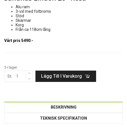
Alu ram
3-vxl med fotbroms
Stöd
Skärmar
Korg
Från ca 118cm lång
Vårt pris 5490:-
5 i lager
Lägg Till I Varukorg
St.
BESKRIVNING
TEKNISK SPECIFIKATION