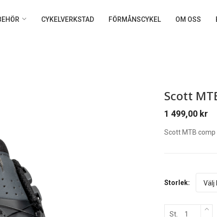
LBEHÖR
CYKELVERKSTAD
FÖRMÅNSCYKEL
OM OSS
Scott MT
1 499,00
kr
Scott MTB comp 
Storlek:
St.