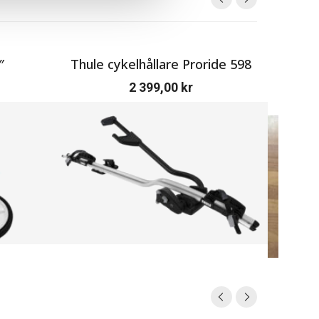
″
Thule cykelhållare Proride 598
Juster
2 399,00
kr