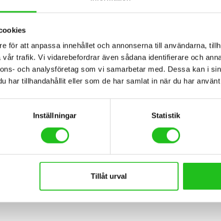
cookies
e för att anpassa innehållet och annonserna till användarna, tillh
vår trafik. Vi vidarebefordrar även sådana identifierare och anna
nnons- och analysföretag som vi samarbetar med. Dessa kan i sin
har tillhandahållit eller som de har samlat in när du har använt 
BESKRIVNING
TEKNISK SPECIFIKATION
Inställningar
Statistik
oa till en bra sko för mountainbike entusiaster och amatör åkare. Den
sk passform rem, artikulerar det att bäst passa formen på cyklistens 
inimal STICKI ras gummi erbjuder fantastiska dragkraft och överför ener
Tillåt urval