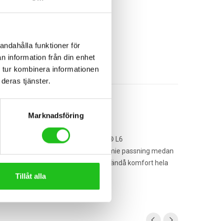
andahålla funktioner för
n information från din enhet
 tur kombinera informationen
deras tjänster.
Marknadsföring
 åtsittande övre mönster har en Boa® L6
fot. Den ErgoLogic fotbädd ger en premie passning medan
gi effektivt till pedalerna, och har ändå komfort hela
Tillåt alla