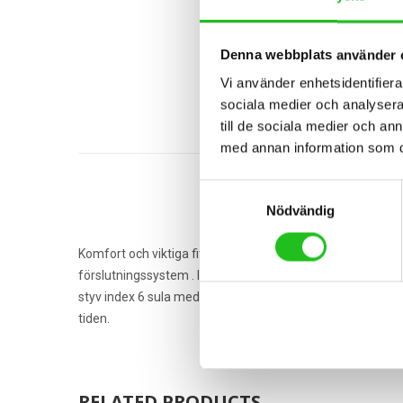
Denna webbplats använder 
Vi använder enhetsidentifierar
sociala medier och analysera 
till de sociala medier och a
med annan information som du 
Samtyckesval
Nödvändig
Komfort och viktiga fit funktioner gör SCOTT MTB Comp B
förslutningssystem . I kombination med en lägre anatomi
styv index 6 sula med ökad knap inställningsområde och m
tiden.
RELATED PRODUCTS