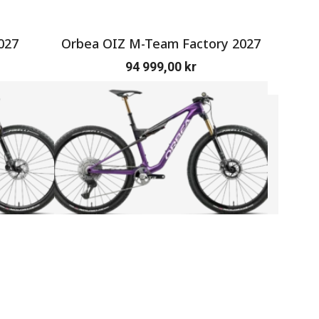
027
Orbea OIZ M-Team Factory 2027
SERV
94 999,00
kr