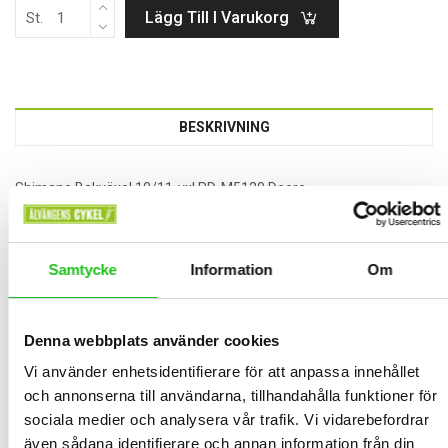
Lägg Till I Varukorg
St.
BESKRIVNING
Shimano Bakväxel 10/11-vxl RD-M5120 Deore
Maximalt största drev 42T
Maximalt minsta drev 11T
Samtycke
Information
Om
10/11-vxl
Vårat pris 999:-
Denna webbplats använder cookies
Vi använder enhetsidentifierare för att anpassa innehållet
RELATED PRODUCTS
och annonserna till användarna, tillhandahålla funktioner för
sociala medier och analysera vår trafik. Vi vidarebefordrar
även sådana identifierare och annan information från din