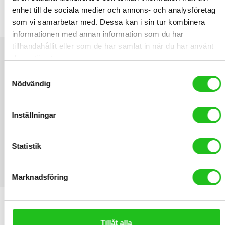
enhet till de sociala medier och annons- och analysföretag
BIANCHI INFINITO PRO SHIMANO 105 Di2
som vi samarbetar med. Dessa kan i sin tur kombinera
47 999,00
kr
informationen med annan information som du har
tillhandahållit eller som de har samlat in när du har använt
deras tjänster.
Samtyckesval
Nödvändig
Inställningar
Statistik
Marknadsföring
LATEST PRODUCTS
Handpenning Elody 51 bourdaeux
Tillåt alla