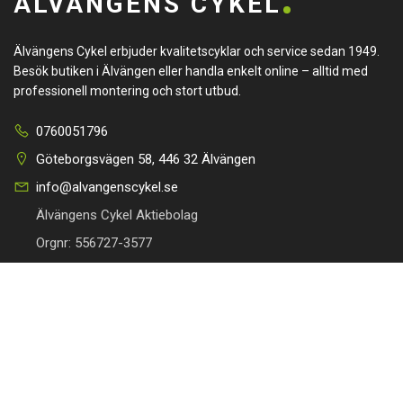
ÄLVÄNGENS CYKEL
Älvängens Cykel erbjuder kvalitetscyklar och service sedan 1949.
Besök butiken i Älvängen eller handla enkelt online – alltid med
professionell montering och stort utbud.
0760051796
Göteborgsvägen 58, 446 32 Älvängen
info@alvangenscykel.se
Älvängens Cykel Aktiebolag
Orgnr: 556727-3577
HITTA TILL DIN CYKEL
BRA LÄNKAR
Barncyklar
Om oss
Damcyklar
Kontakta oss
Herrcyklar
Cykelverkstad