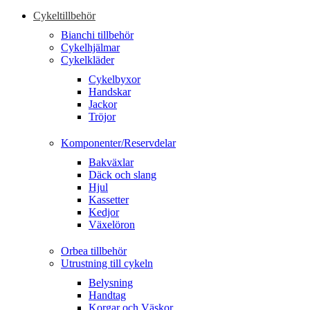
Cykeltillbehör
Bianchi tillbehör
Cykelhjälmar
Cykelkläder
Cykelbyxor
Handskar
Jackor
Tröjor
Komponenter/Reservdelar
Bakväxlar
Däck och slang
Hjul
Kassetter
Kedjor
Växelöron
Orbea tillbehör
Utrustning till cykeln
Belysning
Handtag
Korgar och Väskor