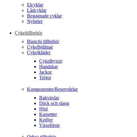
Elcyklar
Lådcyklar
Begagnade cyklar
Nyheter
Cykeltillbehör
Bianchi tillbehör
Cykelhjälmar
Cykelkläder
Cykelbyxor
Handskar
Jackor
Tröjor
Komponenter/Reservdelar
Bakväxlar
Däck och slang
Hjul
Kassetter
Kedjor
Växelöron
Orbea tillbehör