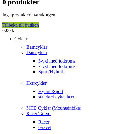
0
produkter
Inga produkter i varukorgen.
Tillbaka till butiken
0,00
kr
Cyklar
Barncyklar
Damcyklar
3-vxl med fotbroms
7-vxl med fotbroms
Sport/Hybrid
Herrcyklar
Hybrid/Sport
standard cykel herr
MTB Cyklar (Mountainbike)
Racer/Gravel
Racer
Gravel