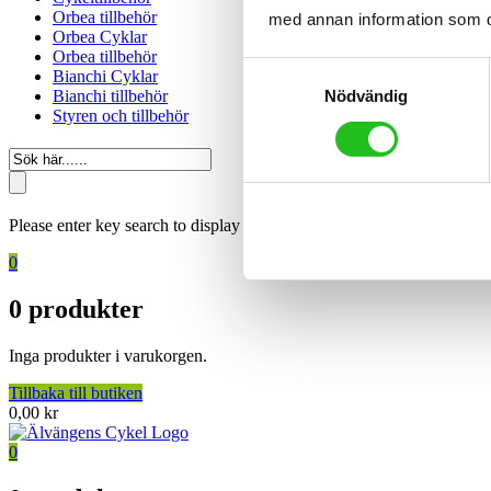
Orbea tillbehör
med annan information som du 
Orbea Cyklar
Orbea tillbehör
Samtyckesval
Bianchi Cyklar
Nödvändig
Bianchi tillbehör
Styren och tillbehör
Please enter key search to display results.
0
0
produkter
Inga produkter i varukorgen.
Tillbaka till butiken
0,00
kr
0