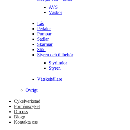
AVS
Väskor
Lås
Pedaler
Pumpar
Sadlar
Skärmar
Stöd
Styren och tillbehör
Styrlindor
Styren
Vätskehållare
Övrigt
Cykelverkstad
Förmånscykel
Om oss
Blogg
Kontakta oss