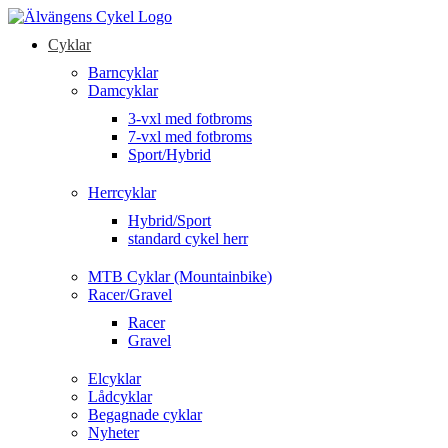
Cyklar
Barncyklar
Damcyklar
3-vxl med fotbroms
7-vxl med fotbroms
Sport/Hybrid
Herrcyklar
Hybrid/Sport
standard cykel herr
MTB Cyklar (Mountainbike)
Racer/Gravel
Racer
Gravel
Elcyklar
Lådcyklar
Begagnade cyklar
Nyheter