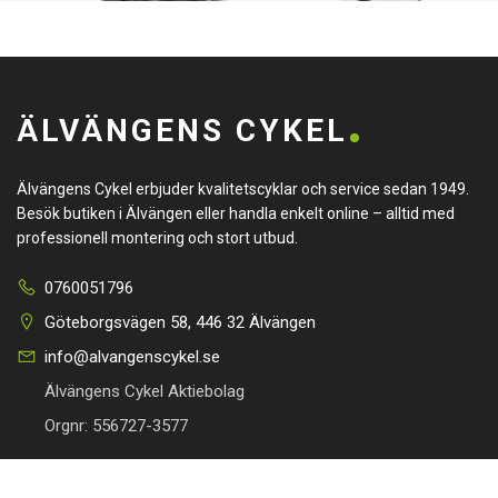
ÄLVÄNGENS CYKEL
Älvängens Cykel erbjuder kvalitetscyklar och service sedan 1949.
Besök butiken i Älvängen eller handla enkelt online – alltid med
professionell montering och stort utbud.
0760051796
Göteborgsvägen 58, 446 32 Älvängen
info@alvangenscykel.se
Älvängens Cykel Aktiebolag
Orgnr: 556727-3577
HITTA TILL DIN CYKEL
BRA LÄNKAR