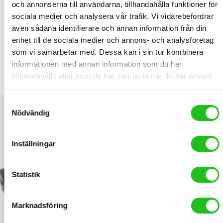
och annonserna till användarna, tillhandahålla funktioner för
sociala medier och analysera vår trafik. Vi vidarebefordrar
RELATED PRODUCTS
även sådana identifierare och annan information från din
enhet till de sociala medier och annons- och analysföretag
som vi samarbetar med. Dessa kan i sin tur kombinera
informationen med annan information som du har
Tec däckavtagare plast
tillhandahållit eller som de har samlat in när du har använt
99,00
kr
deras tjänster.
Samtyckesval
Nödvändig
Inställningar
Statistik
Marknadsföring