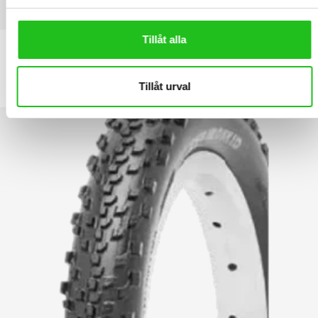
LATEST PRODUCTS
Tillåt alla
Däck CST 20×2.125 54-406
Tillåt urval
199,00
kr