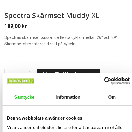
Spectra Skärmset Muddy XL
189,00
kr
Spectras skärmset passar de flesta cyklar mellan 26″ och 29″.
Skärmsetet monteras direkt på cykeln.
Lägg Till I Varukorg
St.
Samtycke
Information
Om
BESKRIVNING
Denna webbplats använder cookies
Spectras skärmset passar de flesta cyklar mellan 26″ och 29″.
Vi använder enhetsidentifierare för att anpassa innehållet
Skärmsetet monteras direkt på cykeln.