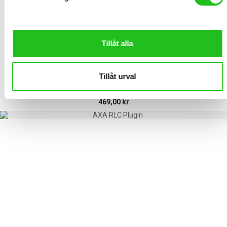
Prioriterar
säker transport och smidig förvaring
RELATED PRODUCTS
Tillåt alla
Tillåt urval
AXA RLC Plus 140 Plug-in lås
469,00
kr