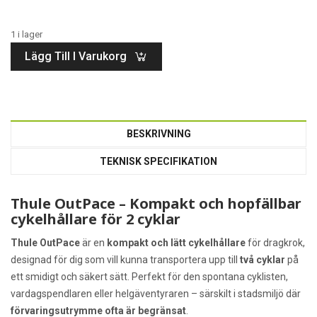
1 i lager
Lägg Till I Varukorg
BESKRIVNING
TEKNISK SPECIFIKATION
Thule OutPace – Kompakt och hopfällbar
cykelhållare för 2 cyklar
Thule OutPace
är en
kompakt och lätt cykelhållare
för dragkrok,
designad för dig som vill kunna transportera upp till
två cyklar
på
ett smidigt och säkert sätt. Perfekt för den spontana cyklisten,
vardagspendlaren eller helgäventyraren – särskilt i stadsmiljö där
förvaringsutrymme ofta är begränsat
.