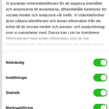
utrymme bakom bilen
Vi använder enhetsidentifierare för att anpassa innehållet
och annonserna till användarna, tillhandahålla funktioner för
Smidig lastning & bred kompatibilitet
sociala medier och analysera vår trafik. Vi vidarebefordrar
även sådana identifierare och annan information från din
Thule OutPace har
rörliga cykelarmar
med justerbara, vridbara
enhet till de sociala medier och annons- och analysföretag
huvuden och remmar, vilket gör att den passar en stor variation av
som vi samarbetar med. Dessa kan i sin tur kombinera
ramformer och storlekar. Du kan enkelt lasta allt från citycyklar till
informationen med annan information som du har
mountainbikes utan problem – helt utan specialanpassningar.
tillhandahållit eller som de har samlat in när du har använt
deras tjänster.
Optimalt för stadsmiljö och små utrymmen
Samtyckesval
Nödvändig
Den kompakta designen gör OutPace till ett perfekt val för dig
som:
Inställningar
Bor i
lägenhet eller stadsmiljö
Har begränsat garageutrymme
Statistik
Vill ha en
lättmonterad cykelhållare
som inte kräver
verktyg
Marknadsföring