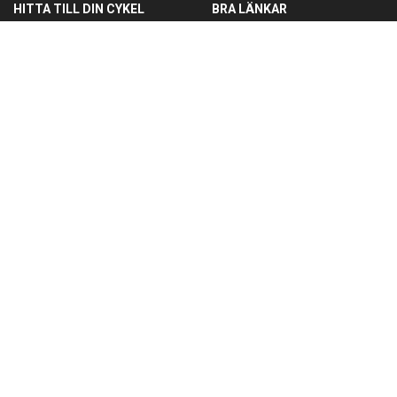
HITTA TILL DIN CYKEL
BRA LÄNKAR
Barncyklar
Om oss
Damcyklar
Kontakta oss
Herrcyklar
Cykelverkstad
MTB Cyklar (Mountainbike)
Köpvillkor
Racer/Gravel
Integritetspolicy
Elcyklar
Leveranspolicy
Lådcyklar
Öppettider
MÅN-FRE 10:00-18:00
LÖRDAG 10:00-14:00
SÖNDAG STÄNGT