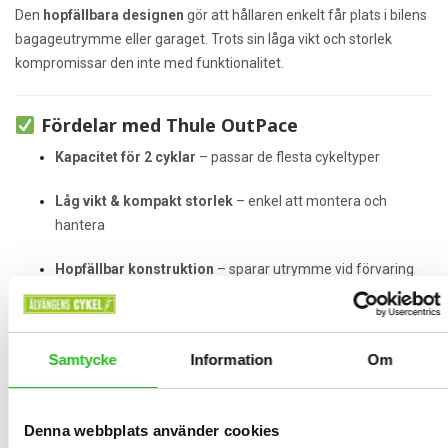
Den
hopfällbara designen
gör att hållaren enkelt får plats i bilens
bagageutrymme eller garaget. Trots sin låga vikt och storlek
kompromissar den inte med funktionalitet.
Fördelar med Thule OutPace
Kapacitet för 2 cyklar
– passar de flesta cykeltyper
Låg vikt & kompakt storlek
– enkel att montera och
hantera
Hopfällbar konstruktion
– sparar utrymme vid förvaring
Justerbara, oberoende cykelarmar
– passar ramstorlekar
från 20–90 mm
Samtycke
Information
Om
Integrerade baklampor
– ökad synlighet och säkerhet
Smart uppfällningsfunktion
– gör att hållaren tar minimalt
Denna webbplats använder cookies