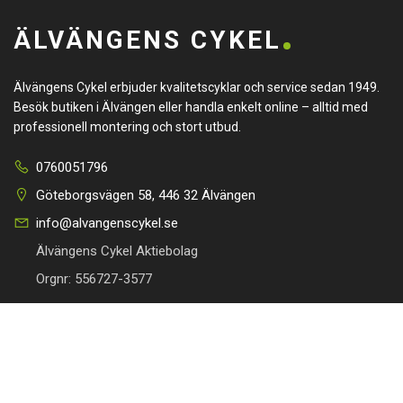
ÄLVÄNGENS CYKEL
Älvängens Cykel erbjuder kvalitetscyklar och service sedan 1949.
Besök butiken i Älvängen eller handla enkelt online – alltid med
professionell montering och stort utbud.
0760051796
Göteborgsvägen 58, 446 32 Älvängen
info@alvangenscykel.se
Älvängens Cykel Aktiebolag
Orgnr: 556727-3577
HITTA TILL DIN CYKEL
BRA LÄNKAR
Barncyklar
Om oss
Damcyklar
Kontakta oss