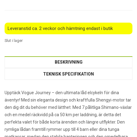
Leveranstid ca. 2 veckor och hämtning endast i butik
Slut i lager
BESKRIVNING
TEKNISK SPECIFIKATION
Upptäck Vogue Journey – den ultimata låd elcykeln för dina
äventyr! Med sin eleganta design och kraftfulla Shengyi-motor tar
den dig dit du behöver med lätthet. Med 7 pålitliga Shimano-växlar
och en medel räckvidd på ca 50 km per laddning, är detta det
perfekta valet för både korta ärenden och längre utflykter. Den
rymliga lådan framtill rymmer upp till 4 barn eller dina tunga
matkassar, medan den stabila hanteringen och den omedelbara