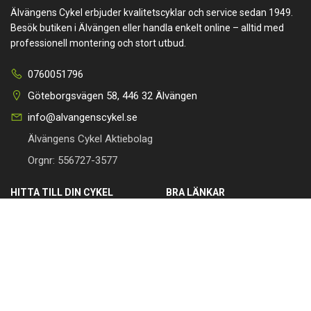
Älvängens Cykel erbjuder kvalitetscyklar och service sedan 1949.
Besök butiken i Älvängen eller handla enkelt online – alltid med
professionell montering och stort utbud.
0760051796
Göteborgsvägen 58, 446 32 Älvängen
info@alvangenscykel.se
Älvängens Cykel Aktiebolag
Orgnr: 556727-3577
HITTA TILL DIN CYKEL
BRA LÄNKAR
Barncyklar
Om oss
Damcyklar
Kontakta oss
Herrcyklar
Cykelverkstad
MTB Cyklar (Mountainbike)
Köpvillkor