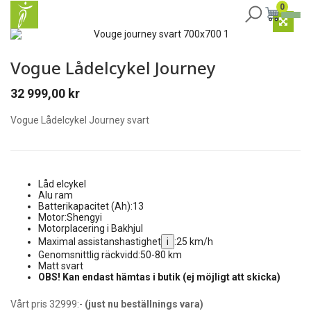
0
Vogue Lådelcykel Journey
32 999,00
kr
Vogue Lådelcykel Journey svart
Låd elcykel
Alu ram
Batterikapacitet (Ah):
13
Motor:
Shengyi
Motorplacering i
Bakhjul
Maximal assistanshastighet
i
:
25 km/h
Genomsnittlig räckvidd:
50-80 km
Matt svart
OBS! Kan endast hämtas i butik (ej möjligt att skicka)
Vårt pris 32999:-
(just nu beställnings vara)