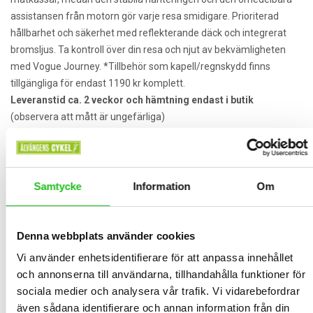
assistansen från motorn gör varje resa smidigare. Prioriterad
hållbarhet och säkerhet med reflekterande däck och integrerat
bromsljus. Ta kontroll över din resa och njut av bekvämligheten
med Vogue Journey. *Tillbehör som kapell/regnskydd finns
tillgängliga för endast 1190 kr komplett.
Leveranstid ca. 2 veckor och hämtning endast i butik
(observera att mått är ungefärliga)
Inner bredd låda:
ca 59,5 cm
Inner längd låda:
ca 87,5 cm
Total bredd inkl däck:
ca 79,5 cm
Höjd låda, högsta punkt:
ca 51,5 cm
Samtycke
Information
Om
Lastbar vikt:
200 kg
Utforska Vogue Journey – din allt-i-ett lösning för rörlighet och
lasthantering! Oavsett om det är en utflykt med familjen eller
Denna webbplats använder cookies
tunga laster som behöver transporteras, är Vogue Journey redo
Vi använder enhetsidentifierare för att anpassa innehållet
för uppdraget.
och annonserna till användarna, tillhandahålla funktioner för
Med ett 13Ah/468Wh LG-batteri kan du njuta av upp till 5 mils
sociala medier och analysera vår trafik. Vi vidarebefordrar
körsträcka. Perfekt för stadskörning och kortare resor, och vid
även sådana identifierare och annan information från din