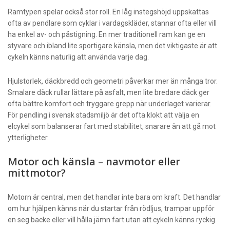
Ramtypen spelar också stor roll. En låg instegshöjd uppskattas
ofta av pendlare som cyklar i vardagskläder, stannar ofta eller vill
ha enkel av- och påstigning. En mer traditionell ram kan ge en
styvare och ibland lite sportigare känsla, men det viktigaste är att
cykeln känns naturlig att använda varje dag.
Hjulstorlek, däckbredd och geometri påverkar mer än många tror.
Smalare däck rullar lättare på asfalt, men lite bredare däck ger
ofta bättre komfort och tryggare grepp när underlaget varierar.
För pendling i svensk stadsmiljö är det ofta klokt att välja en
elcykel som balanserar fart med stabilitet, snarare än att gå mot
ytterligheter.
Motor och känsla – navmotor eller
mittmotor?
Motorn är central, men det handlar inte bara om kraft. Det handlar
om hur hjälpen känns när du startar från rödljus, trampar uppför
en seg backe eller vill hålla jämn fart utan att cykeln känns ryckig.