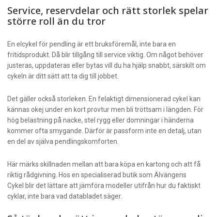
Service, reservdelar och rätt storlek spelar
större roll än du tror
En elcykel för pendling är ett bruksföremål, inte bara en
fritidsprodukt. Då blir tillgång till service viktig. Om något behöver
justeras, uppdateras eller bytas vill du ha hjälp snabbt, särskilt om
cykeln är ditt sätt att ta dig till jobbet.
Det gäller också storleken. En felaktigt dimensionerad cykel kan
kännas okej under en kort provtur men bli tröttsam i längden. För
hög belastning på nacke, stel rygg eller domningar i händerna
kommer ofta smygande. Därför är passform inte en detalj, utan
en del av själva pendlingskomforten.
Här märks skillnaden mellan att bara köpa en kartong och att få
riktig rådgivning. Hos en specialiserad butik som
Älvängens
Cykel
blir det lättare att jämföra modeller utifrån hur du faktiskt
cyklar, inte bara vad databladet säger.