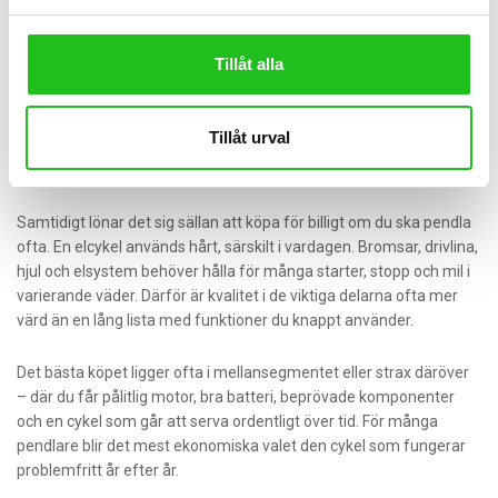
Bästa elcykel för pendling är inte alltid
den dyraste
Tillåt alla
Det är lätt att tro att högst prislapp automatiskt betyder bäst val.
Så är det inte. En dyrare elcykel kan ge bättre komponenter,
Tillåt urval
starkare drivsystem och lägre vikt, men om du inte har nytta av de
egenskaperna blir merkostnaden svår att räkna hem.
Samtidigt lönar det sig sällan att köpa för billigt om du ska pendla
ofta. En elcykel används hårt, särskilt i vardagen. Bromsar, drivlina,
hjul och elsystem behöver hålla för många starter, stopp och mil i
varierande väder. Därför är kvalitet i de viktiga delarna ofta mer
värd än en lång lista med funktioner du knappt använder.
Det bästa köpet ligger ofta i mellansegmentet eller strax däröver
– där du får pålitlig motor, bra batteri, beprövade komponenter
och en cykel som går att serva ordentligt över tid. För många
pendlare blir det mest ekonomiska valet den cykel som fungerar
problemfritt år efter år.