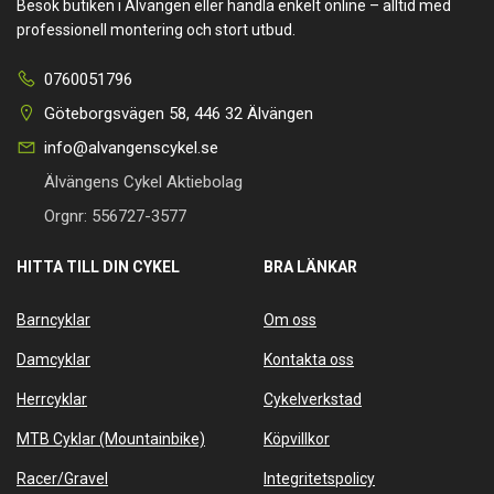
Besök butiken i Älvängen eller handla enkelt online – alltid med
professionell montering och stort utbud.
0760051796
Göteborgsvägen 58, 446 32 Älvängen
info@alvangenscykel.se
Älvängens Cykel Aktiebolag
Orgnr: 556727-3577
HITTA TILL DIN CYKEL
BRA LÄNKAR
Barncyklar
Om oss
Damcyklar
Kontakta oss
Herrcyklar
Cykelverkstad
MTB Cyklar (Mountainbike)
Köpvillkor
Racer/Gravel
Integritetspolicy