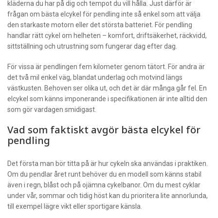
kläderna du har på dig och tempot du vill hålla. Just därför är
frågan om bästa elcykel för pendling inte så enkel som att välja
den starkaste motorn eller det största batteriet. För pendling
handlar rätt cykel om helheten – komfort, driftsäkerhet, räckvidd,
sittställning och utrustning som fungerar dag efter dag.
För vissa är pendlingen fem kilometer genom tätort. För andra är
det två mil enkel väg, blandat underlag och motvind längs
västkusten. Behoven ser olika ut, och det är där många går fel. En
elcykel som känns imponerande i specifikationen är inte alltid den
som gör vardagen smidigast.
Vad som faktiskt avgör bästa elcykel för
pendling
Det första man bör titta på är hur cykeln ska användas i praktiken.
Om du pendlar året runt behöver du en modell som känns stabil
även i regn, blåst och på ojämna cykelbanor. Om du mest cyklar
under vår, sommar och tidig höst kan du prioritera lite annorlunda,
till exempel lägre vikt eller sportigare känsla.