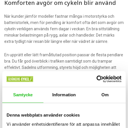
Komforten avgör om cykeln blir använd
När kunder jämför modeller fastnar många i motorstyrka och
batteristorlek, men för pendling är komfort ofta det som avgör om
cykeln verkligen används fem dagar i veckan. En bra sittställning
minskar belastningen på rygg, axlar och handleder. Det märks
extra tydligt när resan blir längre eller när vädret är sämre.
En upprätt eller lätt framåtlutad position passar de flesta pendlare
bra. Du får god överblick i trafiken samtidigt som du trampar
effektivt. Sadelns utformning, styrets höjd och möjligheten att
justera positionen är minst lika viktiga som själva ramen.
Dämpad framgaffel kan vara skönt på ojämnt underlag, men det
är inte alltid nödvändigt för ren stadspendling. På fina cykelbanor
Samtycke
Information
Om
kan en stel framgaffel ge en rappare känsla och mindre underhåll.
Kör du däremot mycket på blandat underlag, kantstenar och slitna
vägar kan viss dämpning göra stor skillnad för komforten.
Denna webbplats använder cookies
Vi använder enhetsidentifierare för att anpassa innehållet
Utrustning som gör pendlarlivet enklare