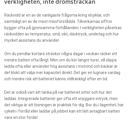
verkligheten, inte drömsträckan
Räckvidd är en av de vanligaste frågorna kring elcyklar, och
samtidigt en av de mest missförstådda. Tillverkarnas siffror
bygger ofta på gynnsamma förhållanden. I verkligheten påverkas
räckvidden av temperatur, vind, vikt, däcktryck, underlag och hur
mycket assistans du använder.
Om du pendlar kortare sträckor några dagar i veckan räcker ett
mindre batteri ofta långt. Men om du kör längre turer, vill slippa
ladda ofta eller använder hög assistans i motvind och backar är
det klokt att välja mer kapacitet direkt. Det ger en lugnare vardag
och mindre risk att batteriet känns otillräckligt efter en tid.
Det är också värt att tänka på var batteriet sitter och hur det
laddas. Integrerade batterier ger ofta ett snyggare intryck, men
det viktiga är att lösningen är praktisk för dig. Bor du i lägenhet, har
cykeln i förråd eller laddar på jobbet kan ett lätt avtagbart batteri
vara en stor fördel.