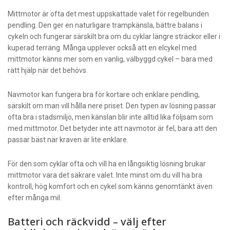
Mittmotor är ofta det mest uppskattade valet för regelbunden
pendling. Den ger en naturligare trampkänsla, bättre balans i
cykeln och fungerar särskilt bra om du cyklar längre sträckor eller i
kuperad terräng. Många upplever också att en elcykel med
mittmotor känns mer som en vanlig, välbyggd cykel – bara med
rätt hjälp när det behövs.
Navmotor kan fungera bra för kortare och enklare pendling,
särskilt om man vill hålla nere priset. Den typen av lösning passar
ofta bra i stadsmiljö, men känslan blir inte alltid lika följsam som
med mittmotor. Det betyder inte att navmotor är fel, bara att den
passar bäst när kraven är lite enklare.
För den som cyklar ofta och vill ha en långsiktig lösning brukar
mittmotor vara det säkrare valet. Inte minst om du vill ha bra
kontroll, hög komfort och en cykel som känns genomtänkt även
efter många mil.
Batteri och räckvidd – välj efter