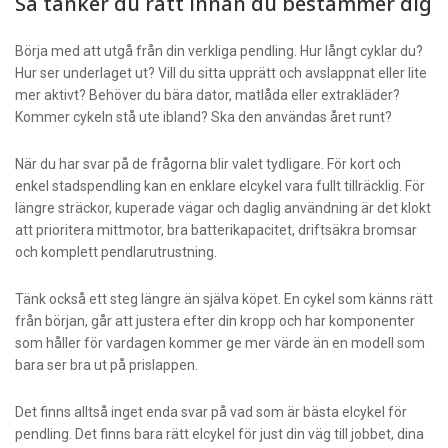
Så tänker du rätt innan du bestämmer dig
Börja med att utgå från din verkliga pendling. Hur långt cyklar du?
Hur ser underlaget ut? Vill du sitta upprätt och avslappnat eller lite
mer aktivt? Behöver du bära dator, matlåda eller extrakläder?
Kommer cykeln stå ute ibland? Ska den användas året runt?
När du har svar på de frågorna blir valet tydligare. För kort och
enkel stadspendling kan en enklare elcykel vara fullt tillräcklig. För
längre sträckor, kuperade vägar och daglig användning är det klokt
att prioritera mittmotor, bra batterikapacitet, driftsäkra bromsar
och komplett pendlarutrustning.
Tänk också ett steg längre än själva köpet. En cykel som känns rätt
från början, går att justera efter din kropp och har komponenter
som håller för vardagen kommer ge mer värde än en modell som
bara ser bra ut på prislappen.
Det finns alltså inget enda svar på vad som är bästa elcykel för
pendling. Det finns bara rätt elcykel för just din väg till jobbet, dina