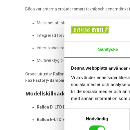
Båda varianterna erbjuder smart teknik och genomtänkt f
Möjlighet att placera extra vikter låg i ramen för änn
Integrerad förvaring i ramen
Intern kabeldragning
Samtycke
Multiverktyg direkt i ramen
Denna webbplats använder 
Orbea utrustar Rallon med komponenter i toppklass:
Vi använder enhetsidentifierar
Fox Factory-dämpning, Shimano-bromsar, MAXXIS-dä
sociala medier och analysera 
till de sociala medier och a
Modellskillnader
med annan information som du 
Rallon D-LTD DH
– Fox 40 Factory, Shimano Saint
Samtyckesval
Nödvändig
Rallon E-LTD Enduro
– Fox 38 Factory, SRAM X0 