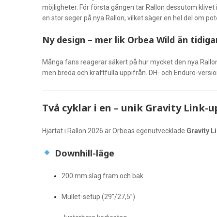
möjligheter. För första gången tar Rallon dessutom klivet
en stor seger på nya Rallon, vilket säger en hel del om pot
Ny design – mer lik Orbea Wild än tidiga
Många fans reagerar säkert på hur mycket den nya Rallon 
men breda och kraftfulla uppifrån. DH- och Enduro-versio
Två cyklar i en – unik Gravity Link
Hjärtat i Rallon 2026 är Orbeas egenutvecklade
Gravity L
Downhill-läge
200 mm slag fram och bak
Mullet-setup (29”/27,5”)