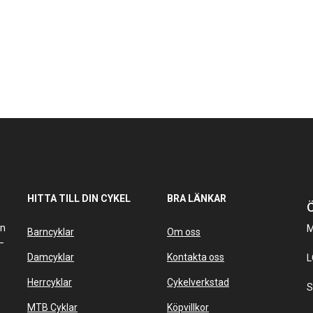
HITTA TILL DIN CYKEL
BRA LÄNKAR
Ö
an
M
Barncyklar
Om oss
–
Damcyklar
Kontakta oss
L
Herrcyklar
Cykelverkstad
S
MTB Cyklar
Köpvillkor