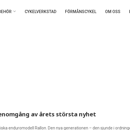
LBEHÖR
CYKELVERKSTAD
FÖRMÅNSCYKEL
OM OSS
genomgång av årets största nyhet
koniska enduromodell Rallon. Den nya generationen – den sjunde i ordni