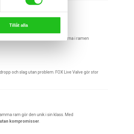
Tillåt alla
ot marken även i hög fart. Extra vikterna i ramen
a dropp och slag utan problem. FOX Live Valve gör stor
amma ram gör den unik i sin klass. Med
 utan kompromisser
.