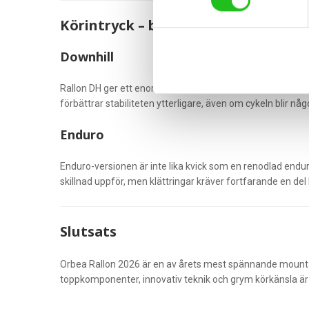
Körintryck – både DH och Enduro
Downhill
Rallon DH ger ett enormt självförtroende direkt. Den låga 
förbättrar stabiliteten ytterligare, även om cykeln blir någo
Enduro
Enduro-versionen är inte lika kvick som en renodlad enduro
skillnad uppför, men klättringar kräver fortfarande en del 
Slutsats
Orbea Rallon 2026 är en av årets mest spännande mountai
toppkomponenter, innovativ teknik och grym körkänsla är Ral