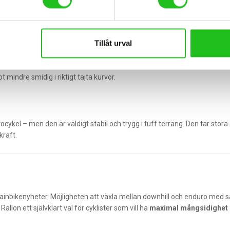
Tillåt urval
tyngdpunkten och den stabila fjädringen gör att cykeln ligger klistrad m
t mindre smidig i riktigt tajta kurvor.
cykel – men den är väldigt stabil och trygg i tuff terräng. Den tar stor
kraft.
nbikenyheter. Möjligheten att växla mellan downhill och enduro med s
lon ett självklart val för cyklister som vill ha
maximal mångsidighet