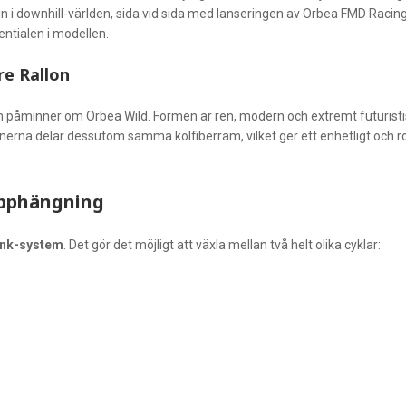
 in i downhill-världen, sida vid sida med lanseringen av Orbea FMD Raci
entialen i modellen.
re Rallon
påminner om Orbea Wild. Formen är ren, modern och extremt futuristisk
nerna delar dessutom samma kolfiberram, vilket ger ett enhetligt och ro
-upphängning
ink-system
. Det gör det möjligt att växla mellan två helt olika cyklar: