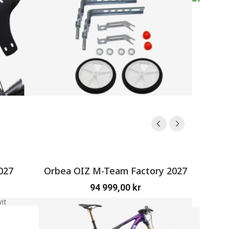
027
Orbea OIZ M-Team Factory 2027
SERV
94 999,00
kr