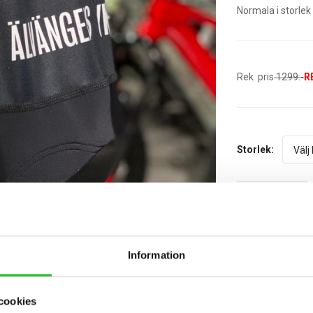
Normala i storlek
Rek pris
1299:-
R
Storlek:
St.
Information
cookies