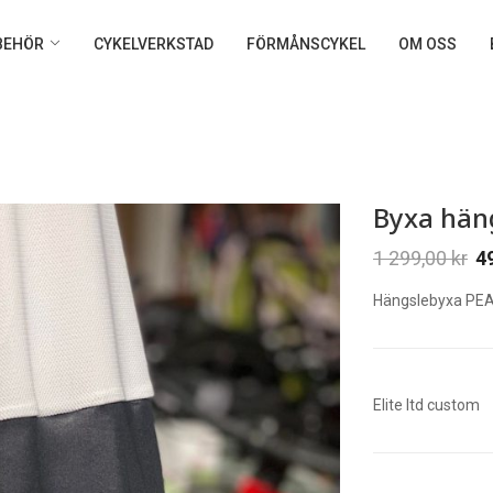
LBEHÖR
CYKELVERKSTAD
FÖRMÅNSCYKEL
OM OSS
Byxa hän
1 299,00
kr
4
Hängslebyxa PEA
Elite ltd custom