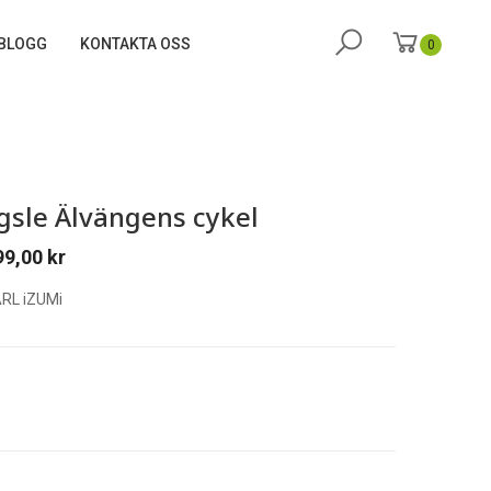
BLOGG
KONTAKTA OSS
0
gsle Älvängens cykel
99,00
kr
RL iZUMi