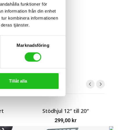
andahålla funktioner för
n information från din enhet
 tur kombinera informationen
deras tjänster.
Marknadsföring
Tillåt alla
rt
Stödhjul 12″ till 20″
Cavo s
299,00
kr