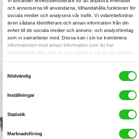
Vi använder enhetsidentifierare för att anpassa innehållet
Abus vajerlås är ett nyckellås. Säkerhetsnivå: 1 Längd: 55cm
och annonserna till användarna, tillhandahålla funktioner för
Tjocklek: 6mm
sociala medier och analysera vår trafik. Vi vidarebefordrar
även sådana identifierare och annan information från din
RELATED PRODUCTS
enhet till de sociala medier och annons- och analysföretag
som vi samarbetar med. Dessa kan i sin tur kombinera
informationen med annan information som du har
tillhandahållit eller som de har samlat in när du har använt
Tec däckavtagare plast
deras tjänster.
99,00
kr
Samtyckesval
Nödvändig
Inställningar
Statistik
Marknadsföring